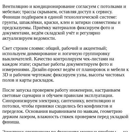
Вентиляцию и кондиционирование согласуем с потолками и
мебелью; трассы скрываем, оставляя доступ к сервису.
Финиши подбираем в единой технологической системе:
грунты, шпаклёвки, краски, клеи и затирки совместимы и
предсказуемы. Приёмку материалов фиксируем фото и
документами, ведём складской учёт и регулярно
актуализируем ведомости.
Свет строим слоями: общий, рабочий и акцентный;
используем диммирование и логичную группировку
выключателей. Качество контролируем чек‑листами на
каждом этапе; скрытые работы документируем фото и
измерениями. Дизайн‑проект ведём от планировок и мебели к
3D и рабочим чертежам; фиксируем узлы, высоты чистовых
полов и карты раскладок.
После запуска проверяем работу инженерии, настраиваем
световые сценарии и обучаем правилам эксплуатации.
Синхронизируем электрику, сантехнику, вентиляцию и
потолки, чтобы привязки сходились без конфликтов и
переделок. Основания выравниваем по маякам, геометрию
держим лазером, влажность стяжек проверяем перед укладкой
финиша.
Электрику группируем по функциям; мощные приборы — на