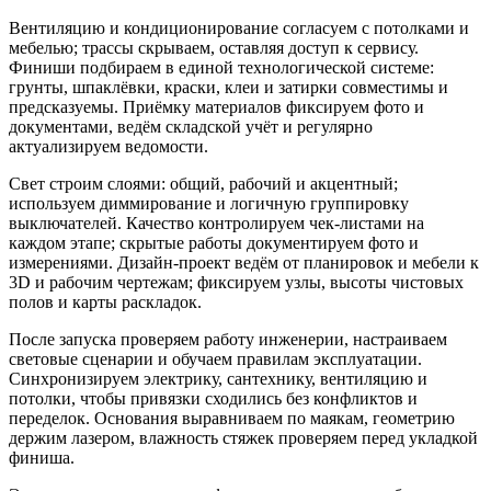
Вентиляцию и кондиционирование согласуем с потолками и
мебелью; трассы скрываем, оставляя доступ к сервису.
Финиши подбираем в единой технологической системе:
грунты, шпаклёвки, краски, клеи и затирки совместимы и
предсказуемы. Приёмку материалов фиксируем фото и
документами, ведём складской учёт и регулярно
актуализируем ведомости.
Свет строим слоями: общий, рабочий и акцентный;
используем диммирование и логичную группировку
выключателей. Качество контролируем чек‑листами на
каждом этапе; скрытые работы документируем фото и
измерениями. Дизайн‑проект ведём от планировок и мебели к
3D и рабочим чертежам; фиксируем узлы, высоты чистовых
полов и карты раскладок.
После запуска проверяем работу инженерии, настраиваем
световые сценарии и обучаем правилам эксплуатации.
Синхронизируем электрику, сантехнику, вентиляцию и
потолки, чтобы привязки сходились без конфликтов и
переделок. Основания выравниваем по маякам, геометрию
держим лазером, влажность стяжек проверяем перед укладкой
финиша.