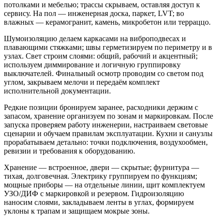
потолками и мебелью; трассы скрываем, оставляя доступ к
сервису. На пол — инженерная доска, паркет, LVT; во
влажных — керамогранит, камень, микробетон или терраццо.
Шумоизоляцию делаем каркасами на виброподвесах и
плавающими стяжками; швы герметизируем по периметру и в
узлах. Свет строим слоями: общий, рабочий и акцентный;
используем диммирование и логичную группировку
выключателей. Финальный осмотр проводим со светом под
углом, закрываем мелочи и передаём комплект
исполнительной документации.
Редкие позиции бронируем заранее, расходники держим с
запасом, хранение организуем по зонам и маркировкам. После
запуска проверяем работу инженерии, настраиваем световые
сценарии и обучаем правилам эксплуатации. Кухни и санузлы
прорабатываем детально: точки подключения, воздухообмен,
ревизии и требования к оборудованию.
Хранение — встроенное, двери — скрытые; фурнитура —
тихая, долговечная. Электрику группируем по функциям;
мощные приборы — на отдельные линии, щит комплектуем
УЗО/ДИФ с маркировкой и резервом. Гидроизоляцию
наносим слоями, закладываем ленты в углах, формируем
уклоны к трапам и защищаем мокрые зоны.