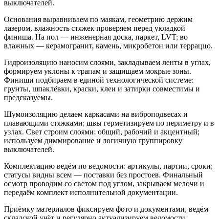
выключателей.
Основания выравниваем по маякам, геометрию держим
лазером, влажность стяжек проверяем перед укладкой
финиша. На пол — инженерная доска, паркет, LVT; во
влажных — керамогранит, камень, микробетон или терраццо.
Гидроизоляцию наносим слоями, закладываем ленты в углах,
формируем уклоны к трапам и защищаем мокрые зоны.
Финиши подбираем в единой технологической системе:
грунты, шпаклёвки, краски, клеи и затирки совместимы и
предсказуемы.
Шумоизоляцию делаем каркасами на виброподвесах и
плавающими стяжками; швы герметизируем по периметру и в
узлах. Свет строим слоями: общий, рабочий и акцентный;
используем диммирование и логичную группировку
выключателей.
Комплектацию ведём по ведомости: артикулы, партии, сроки;
статусы видны всем — поставки без простоев. Финальный
осмотр проводим со светом под углом, закрываем мелочи и
передаём комплект исполнительной документации.
Приёмку материалов фиксируем фото и документами, ведём
складской учёт и регулярно актуализируем ведомости.