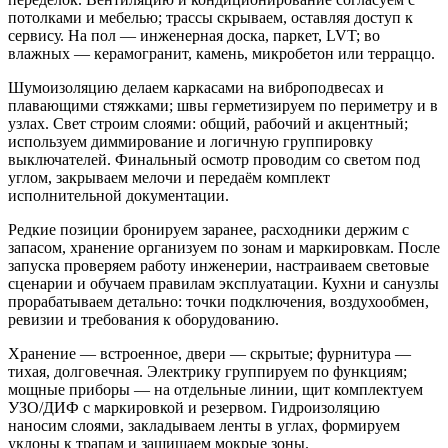
потолками и мебелью; трассы скрываем, оставляя доступ к
сервису. На пол — инженерная доска, паркет, LVT; во
влажных — керамогранит, камень, микробетон или терраццо.
Шумоизоляцию делаем каркасами на виброподвесах и
плавающими стяжками; швы герметизируем по периметру и в
узлах. Свет строим слоями: общий, рабочий и акцентный;
используем диммирование и логичную группировку
выключателей. Финальный осмотр проводим со светом под
углом, закрываем мелочи и передаём комплект
исполнительной документации.
Редкие позиции бронируем заранее, расходники держим с
запасом, хранение организуем по зонам и маркировкам. После
запуска проверяем работу инженерии, настраиваем световые
сценарии и обучаем правилам эксплуатации. Кухни и санузлы
прорабатываем детально: точки подключения, воздухообмен,
ревизии и требования к оборудованию.
Хранение — встроенное, двери — скрытые; фурнитура —
тихая, долговечная. Электрику группируем по функциям;
мощные приборы — на отдельные линии, щит комплектуем
УЗО/ДИФ с маркировкой и резервом. Гидроизоляцию
наносим слоями, закладываем ленты в углах, формируем
уклоны к трапам и защищаем мокрые зоны.