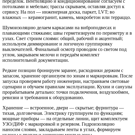
переделок. Вентиляцию и кондиционирование согласуем с
потолками и мебелью; трассы скрываем, оставляя доступ к
сервису. На пол — инженерная доска, паркет, LVT; во
влажных — керамогранит, камень, микробетон или терраццо.
Шумоизоляцию делаем каркасами на виброподвесах и
плавающими стяжками; швы герметизируем по периметру и в
узлах. Свет строим слоями: общий, рабочий и акцентный;
используем диммирование и логичную группировку
выключателей. Финальный осмотр проводим со светом под
углом, закрываем мелочи и передаём комплект
исполнительной документации.
Редкие позиции бронируем заранее, расходники держим с
запасом, хранение организуем по зонам и маркировкам. После
запуска проверяем работу инженерии, настраиваем световые
сценарии и обучаем правилам эксплуатации. Кухни и санузлы
прорабатываем детально: точки подключения, воздухообмен,
ревизии и требования к оборудованию.
Хранение — встроенное, двери — скрытые; фурнитура —
тихая, долговечная. Электрику группируем по функциям;
мощные приборы — на отдельные линии, щит комплектуем
УЗО/ДИФ с маркировкой и резервом. Гидроизоляцию
наносим слоями, закладываем ленты в углах, формируем
уклоны к трапам и защищаем мокрые зоны.