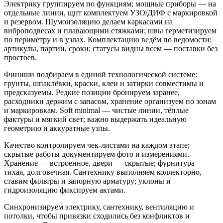
Электрику группируем по функциям; мощные приборы — на
отдельные линии, щит комплектуем УЗО/ДИФ с маркировкой
и резервом. Шумоизоляцию делаем каркасами на
виброподвесах и плавающими стяжками; швы герметизируем
по периметру и в узлах. Комплектацию ведём по ведомости:
артикулы, партии, сроки; статусы видны всем — поставки без
простоев.
Финиши подбираем в единой технологической системе:
грунты, шпаклёвки, краски, клеи и затирки совместимы и
предсказуемы. Редкие позиции бронируем заранее,
расходники держим с запасом, хранение организуем по зонам
и маркировкам. Soft minimal — чистые линии, тёплые
фактуры и мягкий свет; важно выдержать идеальную
геометрию и аккуратные узлы.
Качество контролируем чек‑листами на каждом этапе;
скрытые работы документируем фото и измерениями.
Хранение — встроенное, двери — скрытые; фурнитура —
тихая, долговечная. Сантехнику выполняем коллекторно,
ставим фильтры и запорную арматуру; уклоны и
гидроизоляцию фиксируем актами.
Синхронизируем электрику, сантехнику, вентиляцию и
потолки, чтобы привязки сходились без конфликтов и