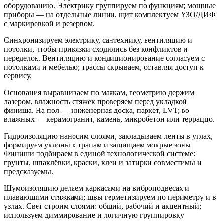
оборудованию. Электрику группируем по функциям; мощные
приборы — на отдельные линии, щит комплектуем УЗО/ДИФ
с маркировкой и резервом.
Синхронизируем электрику, сантехнику, вентиляцию и
потолки, чтобы привязки сходились без конфликтов и
переделок. Вентиляцию и кондиционирование согласуем с
потолками и мебелью; трассы скрываем, оставляя доступ к
сервису.
Основания выравниваем по маякам, геометрию держим
лазером, влажность стяжек проверяем перед укладкой
финиша. На пол — инженерная доска, паркет, LVT; во
влажных — керамогранит, камень, микробетон или терраццо.
Гидроизоляцию наносим слоями, закладываем ленты в углах,
формируем уклоны к трапам и защищаем мокрые зоны.
Финиши подбираем в единой технологической системе:
грунты, шпаклёвки, краски, клеи и затирки совместимы и
предсказуемы.
Шумоизоляцию делаем каркасами на виброподвесах и
плавающими стяжками; швы герметизируем по периметру и в
узлах. Свет строим слоями: общий, рабочий и акцентный;
используем диммирование и логичную группировку