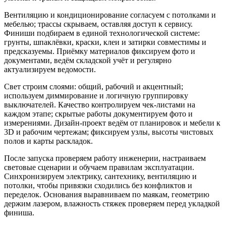
Вентиляцию и кондиционирование согласуем с потолками и
мебелью; трассы скрываем, оставляя доступ к сервису.
Финиши подбираем в единой технологической системе:
грунты, шпаклёвки, краски, клеи и затирки совместимы и
предсказуемы. Приёмку материалов фиксируем фото и
документами, ведём складской учёт и регулярно
актуализируем ведомости.
Свет строим слоями: общий, рабочий и акцентный;
используем диммирование и логичную группировку
выключателей. Качество контролируем чек‑листами на
каждом этапе; скрытые работы документируем фото и
измерениями. Дизайн‑проект ведём от планировок и мебели к
3D и рабочим чертежам; фиксируем узлы, высоты чистовых
полов и карты раскладок.
После запуска проверяем работу инженерии, настраиваем
световые сценарии и обучаем правилам эксплуатации.
Синхронизируем электрику, сантехнику, вентиляцию и
потолки, чтобы привязки сходились без конфликтов и
переделок. Основания выравниваем по маякам, геометрию
держим лазером, влажность стяжек проверяем перед укладкой
финиша.