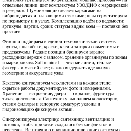
отдельные линии, щит комплектуем УЗО/ДИФ с маркировкой
и резервом. Шумоизоляцию делаем каркасами на
виброподвесах и плавающими стяжками; швы герметизируем
по периметру и в узлах. Комплектацию ведём по ведомости:
артикулы, партии, сроки; статусы видны всем — поставки без
простоев.
Финиши подбираем в единой технологической системе:
грунты, шпаклёвки, краски, клеи и затирки совместимы и
предсказуемы. Редкие позиции бронируем заранее,
расходники держим с запасом, хранение организуем по зонам
и маркировкам. Soft minimal — чистые линии, тёплые
фактуры и мягкий свет; важно выдержать идеальную
геометрию и аккуратные узлы.
Качество контролируем чек‑листами на каждом этапе;
скрытые работы документируем фото и измерениями.
Хранение — встроенное, двери — скрытые; фурнитура —
тихая, долговечная. Сантехнику выполняем коллекторно,
ставим фильтры и запорную арматуру; уклоны и
гидроизоляцию фиксируем актами.
Синхронизируем электрику, сантехнику, вентиляцию и
потолки, чтобы привязки сходились без конфликтов и
переделок. Вентиляцию и кондиционирование согласуем с