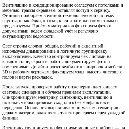
Вентиляцию и кондиционирование согласуем с потолками и
мебелью; трассы скрываем, оставляя доступ к сервису.
Финиши подбираем в единой технологической системе:
грунты, шпаклёвки, краски, клеи и затирки совместимы и
предсказуемы. Приёмку материалов фиксируем фото и
документами, ведём складской учёт и регулярно
актуализируем ведомости.
Свет строим слоями: общий, рабочий и акцентный;
используем диммирование и логичную группировку
выключателей. Качество контролируем чек‑листами на
каждом этапе; скрытые работы документируем фото и
измерениями. Дизайн‑проект ведём от планировок и мебели к
3D и рабочим чертежам; фиксируем узлы, высоты чистовых
полов и карты раскладок.
После запуска проверяем работу инженерии, настраиваем
световые сценарии и обучаем правилам эксплуатации.
Синхронизируем электрику, сантехнику, вентиляцию и
потолки, чтобы привязки сходились без конфликтов и
переделок. Основания выравниваем по маякам, геометрию
держим лазером, влажность стяжек проверяем перед укладкой
финиша.
Электрику группируем по функциям; мощные приборы — на