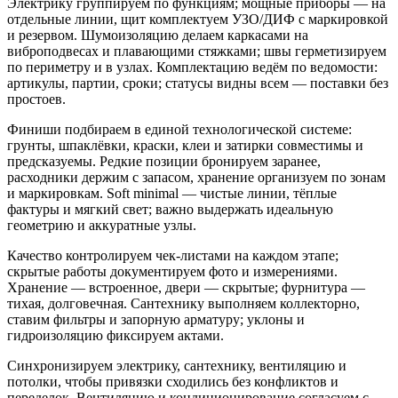
Электрику группируем по функциям; мощные приборы — на
отдельные линии, щит комплектуем УЗО/ДИФ с маркировкой
и резервом. Шумоизоляцию делаем каркасами на
виброподвесах и плавающими стяжками; швы герметизируем
по периметру и в узлах. Комплектацию ведём по ведомости:
артикулы, партии, сроки; статусы видны всем — поставки без
простоев.
Финиши подбираем в единой технологической системе:
грунты, шпаклёвки, краски, клеи и затирки совместимы и
предсказуемы. Редкие позиции бронируем заранее,
расходники держим с запасом, хранение организуем по зонам
и маркировкам. Soft minimal — чистые линии, тёплые
фактуры и мягкий свет; важно выдержать идеальную
геометрию и аккуратные узлы.
Качество контролируем чек‑листами на каждом этапе;
скрытые работы документируем фото и измерениями.
Хранение — встроенное, двери — скрытые; фурнитура —
тихая, долговечная. Сантехнику выполняем коллекторно,
ставим фильтры и запорную арматуру; уклоны и
гидроизоляцию фиксируем актами.
Синхронизируем электрику, сантехнику, вентиляцию и
потолки, чтобы привязки сходились без конфликтов и
переделок. Вентиляцию и кондиционирование согласуем с