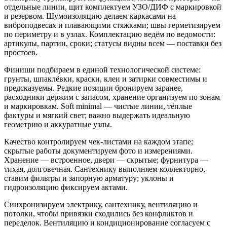
отдельные линии, щит комплектуем УЗО/ДИФ с маркировкой
и резервом. Шумоизоляцию делаем каркасами на
виброподвесах и плавающими стяжками; швы герметизируем
по периметру и в узлах. Комплектацию ведём по ведомости:
артикулы, партии, сроки; статусы видны всем — поставки без
простоев.
Финиши подбираем в единой технологической системе:
грунты, шпаклёвки, краски, клеи и затирки совместимы и
предсказуемы. Редкие позиции бронируем заранее,
расходники держим с запасом, хранение организуем по зонам
и маркировкам. Soft minimal — чистые линии, тёплые
фактуры и мягкий свет; важно выдержать идеальную
геометрию и аккуратные узлы.
Качество контролируем чек‑листами на каждом этапе;
скрытые работы документируем фото и измерениями.
Хранение — встроенное, двери — скрытые; фурнитура —
тихая, долговечная. Сантехнику выполняем коллекторно,
ставим фильтры и запорную арматуру; уклоны и
гидроизоляцию фиксируем актами.
Синхронизируем электрику, сантехнику, вентиляцию и
потолки, чтобы привязки сходились без конфликтов и
переделок. Вентиляцию и кондиционирование согласуем с