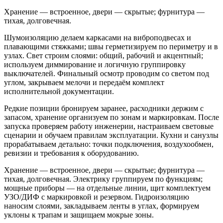
Хранение — встроенное, двери — скрытые; фурнитура —
тихая, долговечная.
Шумоизоляцию делаем каркасами на виброподвесах и
плавающими стяжками; швы герметизируем по периметру и в
узлах. Свет строим слоями: общий, рабочий и акцентный;
используем диммирование и логичную группировку
выключателей. Финальный осмотр проводим со светом под
углом, закрываем мелочи и передаём комплект
исполнительной документации.
Редкие позиции бронируем заранее, расходники держим с
запасом, хранение организуем по зонам и маркировкам. После
запуска проверяем работу инженерии, настраиваем световые
сценарии и обучаем правилам эксплуатации. Кухни и санузлы
прорабатываем детально: точки подключения, воздухообмен,
ревизии и требования к оборудованию.
Хранение — встроенное, двери — скрытые; фурнитура —
тихая, долговечная. Электрику группируем по функциям;
мощные приборы — на отдельные линии, щит комплектуем
УЗО/ДИФ с маркировкой и резервом. Гидроизоляцию
наносим слоями, закладываем ленты в углах, формируем
уклоны к трапам и защищаем мокрые зоны.