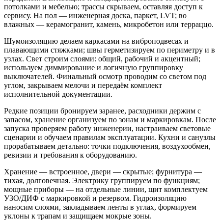
потолками и мебелью; трассы скрываем, оставляя доступ к
сервису. На пол — инженерная доска, паркет, LVT; во
влажных — керамогранит, камень, микробетон или терраццо.
Шумоизоляцию делаем каркасами на виброподвесах и
плавающими стяжками; швы герметизируем по периметру и в
узлах. Свет строим слоями: общий, рабочий и акцентный;
используем диммирование и логичную группировку
выключателей. Финальный осмотр проводим со светом под
углом, закрываем мелочи и передаём комплект
исполнительной документации.
Редкие позиции бронируем заранее, расходники держим с
запасом, хранение организуем по зонам и маркировкам. После
запуска проверяем работу инженерии, настраиваем световые
сценарии и обучаем правилам эксплуатации. Кухни и санузлы
прорабатываем детально: точки подключения, воздухообмен,
ревизии и требования к оборудованию.
Хранение — встроенное, двери — скрытые; фурнитура —
тихая, долговечная. Электрику группируем по функциям;
мощные приборы — на отдельные линии, щит комплектуем
УЗО/ДИФ с маркировкой и резервом. Гидроизоляцию
наносим слоями, закладываем ленты в углах, формируем
уклоны к трапам и защищаем мокрые зоны.