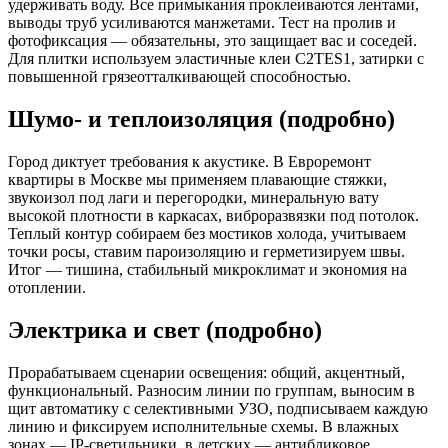
удерживать воду. Все примыкания проклеиваются лентами,
выводы труб усиливаются манжетами. Тест на пролив и
фотофиксация — обязательны, это защищает вас и соседей.
Для плитки используем эластичные клеи C2TES1, затирки с
повышенной грязеотталкивающей способностью.
Шумо‑ и теплоизоляция (подробно)
Город диктует требования к акустике. В Евроремонт
квартиры в Москве мы применяем плавающие стяжки,
звукоизол под лаги и перегородки, минеральную вату
высокой плотности в каркасах, виброразвязки под потолок.
Теплый контур собираем без мостиков холода, учитываем
точки росы, ставим пароизоляцию и герметизируем швы.
Итог — тишина, стабильный микроклимат и экономия на
отоплении.
Электрика и свет (подробно)
Прорабатываем сценарии освещения: общий, акцентный,
функциональный. Разносим линии по группам, выносим в
щит автоматику с селективными УЗО, подписываем каждую
линию и фиксируем исполнительные схемы. В влажных
зонах — IP‑светильники, в детских — антибликовое