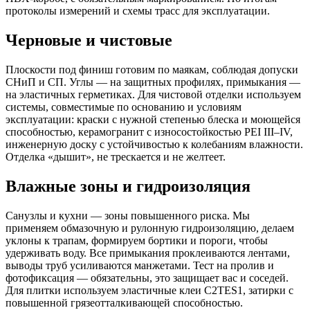
протоколы измерений и схемы трасс для эксплуатации.
Черновые и чистовые
Плоскости под финиш готовим по маякам, соблюдая допуски
СНиП и СП. Углы — на защитных профилях, примыкания —
на эластичных герметиках. Для чистовой отделки используем
системы, совместимые по основанию и условиям
эксплуатации: краски с нужной степенью блеска и моющейся
способностью, керамогранит с износостойкостью PEI III–IV,
инженерную доску с устойчивостью к колебаниям влажности.
Отделка «дышит», не трескается и не желтеет.
Влажные зоны и гидроизоляция
Санузлы и кухни — зоны повышенного риска. Мы
применяем обмазочную и рулонную гидроизоляцию, делаем
уклоны к трапам, формируем бортики и пороги, чтобы
удерживать воду. Все примыкания проклеиваются лентами,
выводы труб усиливаются манжетами. Тест на пролив и
фотофиксация — обязательны, это защищает вас и соседей.
Для плитки используем эластичные клеи C2TES1, затирки с
повышенной грязеотталкивающей способностью.