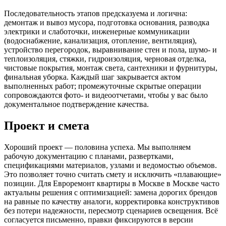
Последовательность этапов предсказуема и логична:
демонтаж и вывоз мусора, подготовка основания, разводка
электрики и слаботочки, инженерные коммуникации
(водоснабжение, канализация, отопление, вентиляция),
устройство перегородок, выравнивание стен и пола, шумо‑ и
теплоизоляция, стяжки, гидроизоляция, черновая отделка,
чистовые покрытия, монтаж света, сантехники и фурнитуры,
финальная уборка. Каждый шаг закрывается актом
выполненных работ; промежуточные скрытые операции
сопровождаются фото‑ и видеоотчетами, чтобы у вас было
документальное подтверждение качества.
Проект и смета
Хороший проект — половина успеха. Мы выполняем
рабочую документацию с планами, развертками,
спецификациями материалов, узлами и ведомостью объемов.
Это позволяет точно считать смету и исключить «плавающие»
позиции. Для Евроремонт квартиры в Москве в Москве часто
актуальны решения с оптимизацией: замена дорогих брендов
на равные по качеству аналоги, корректировка конструктивов
без потери надежности, пересмотр сценариев освещения. Всё
согласуется письменно, правки фиксируются в версии