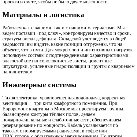
проекта и смете, чтобы не было двусмысленности.
Материалы и логистика
Работаем как с вашими, так и с нашими материалами. Мы
ведем поставки «под ключ», контролируем качество и сроки,
страхуем риски дефицита. Складской учет ведется в общей
ведомости: вы видите, какие позиции отгружены, что на
объекте, что в пути. Для мокрых зон и интенсивных нагрузок
используем составы с подтвержденными характеристиками:
влагостойкие гипсоволокнистые листы, цементные
штукатурки, усиленные гидроизоляции и грунты с кварцевым
наполнителем.
Инженерные системы
Тихая электрика, уравновешенная водоподача, корректная
вентиляция — три кита комфортного помещения. При
Евроремонт квартиры в Москве мы проектируем группы,
балансируем контуры тёплых полов, делаем
пожарно‑сигнальные и слаботочные сети, обеспечиваем
резервирование по мощности. Кабель укладывается по
трассам с нормируемыми радиусами, в гофре или
ПВХ‑коробе, с обязательным маркированием. По итогам —