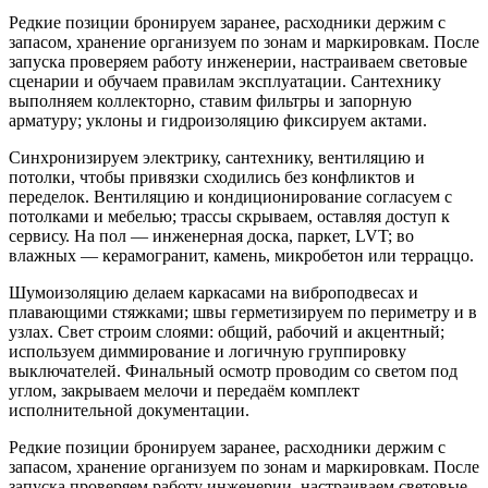
Редкие позиции бронируем заранее, расходники держим с
запасом, хранение организуем по зонам и маркировкам. После
запуска проверяем работу инженерии, настраиваем световые
сценарии и обучаем правилам эксплуатации. Сантехнику
выполняем коллекторно, ставим фильтры и запорную
арматуру; уклоны и гидроизоляцию фиксируем актами.
Синхронизируем электрику, сантехнику, вентиляцию и
потолки, чтобы привязки сходились без конфликтов и
переделок. Вентиляцию и кондиционирование согласуем с
потолками и мебелью; трассы скрываем, оставляя доступ к
сервису. На пол — инженерная доска, паркет, LVT; во
влажных — керамогранит, камень, микробетон или терраццо.
Шумоизоляцию делаем каркасами на виброподвесах и
плавающими стяжками; швы герметизируем по периметру и в
узлах. Свет строим слоями: общий, рабочий и акцентный;
используем диммирование и логичную группировку
выключателей. Финальный осмотр проводим со светом под
углом, закрываем мелочи и передаём комплект
исполнительной документации.
Редкие позиции бронируем заранее, расходники держим с
запасом, хранение организуем по зонам и маркировкам. После
запуска проверяем работу инженерии, настраиваем световые