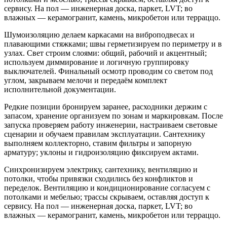
сервису. На пол — инженерная доска, паркет, LVT; во
влажных — керамогранит, камень, микробетон или терраццо.
Шумоизоляцию делаем каркасами на виброподвесах и
плавающими стяжками; швы герметизируем по периметру и в
узлах. Свет строим слоями: общий, рабочий и акцентный;
используем диммирование и логичную группировку
выключателей. Финальный осмотр проводим со светом под
углом, закрываем мелочи и передаём комплект
исполнительной документации.
Редкие позиции бронируем заранее, расходники держим с
запасом, хранение организуем по зонам и маркировкам. После
запуска проверяем работу инженерии, настраиваем световые
сценарии и обучаем правилам эксплуатации. Сантехнику
выполняем коллекторно, ставим фильтры и запорную
арматуру; уклоны и гидроизоляцию фиксируем актами.
Синхронизируем электрику, сантехнику, вентиляцию и
потолки, чтобы привязки сходились без конфликтов и
переделок. Вентиляцию и кондиционирование согласуем с
потолками и мебелью; трассы скрываем, оставляя доступ к
сервису. На пол — инженерная доска, паркет, LVT; во
влажных — керамогранит, камень, микробетон или терраццо.