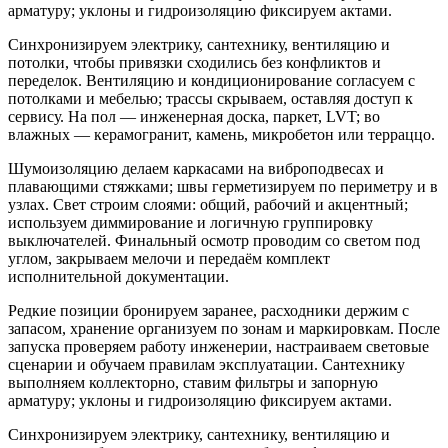
арматуру; уклоны и гидроизоляцию фиксируем актами.
Синхронизируем электрику, сантехнику, вентиляцию и
потолки, чтобы привязки сходились без конфликтов и
переделок. Вентиляцию и кондиционирование согласуем с
потолками и мебелью; трассы скрываем, оставляя доступ к
сервису. На пол — инженерная доска, паркет, LVT; во
влажных — керамогранит, камень, микробетон или терраццо.
Шумоизоляцию делаем каркасами на виброподвесах и
плавающими стяжками; швы герметизируем по периметру и в
узлах. Свет строим слоями: общий, рабочий и акцентный;
используем диммирование и логичную группировку
выключателей. Финальный осмотр проводим со светом под
углом, закрываем мелочи и передаём комплект
исполнительной документации.
Редкие позиции бронируем заранее, расходники держим с
запасом, хранение организуем по зонам и маркировкам. После
запуска проверяем работу инженерии, настраиваем световые
сценарии и обучаем правилам эксплуатации. Сантехнику
выполняем коллекторно, ставим фильтры и запорную
арматуру; уклоны и гидроизоляцию фиксируем актами.
Синхронизируем электрику, сантехнику, вентиляцию и