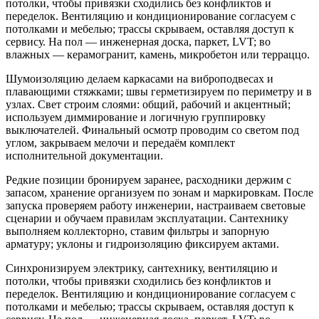
потолки, чтобы привязки сходились без конфликтов и
переделок. Вентиляцию и кондиционирование согласуем с
потолками и мебелью; трассы скрываем, оставляя доступ к
сервису. На пол — инженерная доска, паркет, LVT; во
влажных — керамогранит, камень, микробетон или терраццо.
Шумоизоляцию делаем каркасами на виброподвесах и
плавающими стяжками; швы герметизируем по периметру и в
узлах. Свет строим слоями: общий, рабочий и акцентный;
используем диммирование и логичную группировку
выключателей. Финальный осмотр проводим со светом под
углом, закрываем мелочи и передаём комплект
исполнительной документации.
Редкие позиции бронируем заранее, расходники держим с
запасом, хранение организуем по зонам и маркировкам. После
запуска проверяем работу инженерии, настраиваем световые
сценарии и обучаем правилам эксплуатации. Сантехнику
выполняем коллекторно, ставим фильтры и запорную
арматуру; уклоны и гидроизоляцию фиксируем актами.
Синхронизируем электрику, сантехнику, вентиляцию и
потолки, чтобы привязки сходились без конфликтов и
переделок. Вентиляцию и кондиционирование согласуем с
потолками и мебелью; трассы скрываем, оставляя доступ к