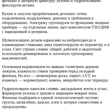
фильтры и запорную арматуру; уклоны и гидроизоляцию
фиксируем актами.
Кухни и санузлы прорабатываем детально: точки
подключения, воздухообмен, ревизии и требования к
оборудованию. Электрику группируем по функциям; мощные
приборы — на отдельные линии, щит комплектуем УЗО/ДИФ
с маркировкой и резервом.
Шумоизоляцию делаем каркасами на виброподвесах и
плавающими стяжками; швы герметизируем по периметру и в
узлах. Свет строим слоями: общий, рабочий и акцентный;
используем диммирование и логичную группировку
выключателей.
Основания выравниваем по маякам, геометрию держим
лазером, влажность стяжек проверяем перед укладкой
финиша. На пол — инженерная доска, паркет, LVT; во
влажных — керамогранит, камень, микробетон или терраццо.
Гидроизоляцию наносим слоями, закладываем ленты в углах,
формируем уклоны к трапам и защищаем мокрые зоны.
Финиши подбираем в единой технологической системе:
грунты, шпаклёвки, краски, клеи и затирки совместимы и
предсказуемы.