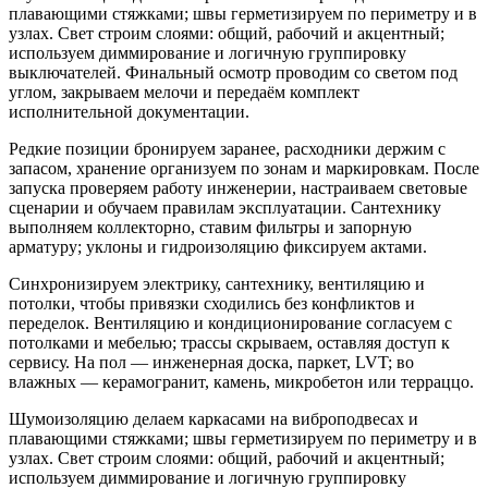
плавающими стяжками; швы герметизируем по периметру и в
узлах. Свет строим слоями: общий, рабочий и акцентный;
используем диммирование и логичную группировку
выключателей. Финальный осмотр проводим со светом под
углом, закрываем мелочи и передаём комплект
исполнительной документации.
Редкие позиции бронируем заранее, расходники держим с
запасом, хранение организуем по зонам и маркировкам. После
запуска проверяем работу инженерии, настраиваем световые
сценарии и обучаем правилам эксплуатации. Сантехнику
выполняем коллекторно, ставим фильтры и запорную
арматуру; уклоны и гидроизоляцию фиксируем актами.
Синхронизируем электрику, сантехнику, вентиляцию и
потолки, чтобы привязки сходились без конфликтов и
переделок. Вентиляцию и кондиционирование согласуем с
потолками и мебелью; трассы скрываем, оставляя доступ к
сервису. На пол — инженерная доска, паркет, LVT; во
влажных — керамогранит, камень, микробетон или терраццо.
Шумоизоляцию делаем каркасами на виброподвесах и
плавающими стяжками; швы герметизируем по периметру и в
узлах. Свет строим слоями: общий, рабочий и акцентный;
используем диммирование и логичную группировку