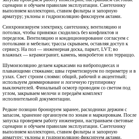
сценарии и обучаем правилам эксплуатации. Сантехнику
выполняем коллекторно, ставим фильтры и запорную
арматуру; уклоны и гидроизоляцию фиксируем актами.
Синхронизируем электрику, сантехнику, вентиляцию и
потолки, чтобы привязки сходились без конфликтов и
переделок. Вентиляцию и кондиционирование согласуем с
потолками и мебелью; трассы скрываем, оставляя доступ к
сервису. На пол — инженерная доска, паркет, LVT; во
влажных — керамогранит, камень, микробетон или терраццо.
Шумоизоляцию делаем каркасами на виброподвесах и
плавающими стяжками; швы герметизируем по периметру и в
узлах. Свет строим слоями: общий, рабочий и акцентный;
используем диммирование и логичную группировку
выключателей. Финальный осмотр проводим со светом под
углом, закрываем мелочи и передаём комплект
исполнительной документации.
Редкие позиции бронируем заранее, расходники держим с
запасом, хранение организуем по зонам и маркировкам. После
запуска проверяем работу инженерии, настраиваем световые
сценарии и обучаем правилам эксплуатации. Сантехнику
выполняем коллекторно, ставим фильтры и запорную
арматуру; уклоны и гидроизоляцию фиксируем актами.