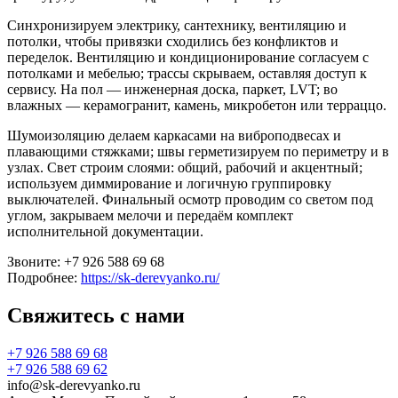
Синхронизируем электрику, сантехнику, вентиляцию и
потолки, чтобы привязки сходились без конфликтов и
переделок. Вентиляцию и кондиционирование согласуем с
потолками и мебелью; трассы скрываем, оставляя доступ к
сервису. На пол — инженерная доска, паркет, LVT; во
влажных — керамогранит, камень, микробетон или терраццо.
Шумоизоляцию делаем каркасами на виброподвесах и
плавающими стяжками; швы герметизируем по периметру и в
узлах. Свет строим слоями: общий, рабочий и акцентный;
используем диммирование и логичную группировку
выключателей. Финальный осмотр проводим со светом под
углом, закрываем мелочи и передаём комплект
исполнительной документации.
Звоните: +7 926 588 69 68
Подробнее:
https://sk-derevyanko.ru/
Свяжитесь с нами
+7 926 588 69 68
+7 926 588 69 62
info@sk-derevyanko.ru