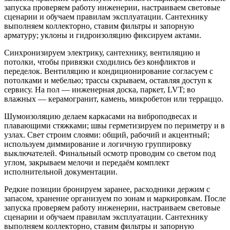
запуска проверяем работу инженерии, настраиваем световые
сценарии и обучаем правилам эксплуатации. Сантехнику
выполняем коллекторно, ставим фильтры и запорную
арматуру; уклоны и гидроизоляцию фиксируем актами.
Синхронизируем электрику, сантехнику, вентиляцию и
потолки, чтобы привязки сходились без конфликтов и
переделок. Вентиляцию и кондиционирование согласуем с
потолками и мебелью; трассы скрываем, оставляя доступ к
сервису. На пол — инженерная доска, паркет, LVT; во
влажных — керамогранит, камень, микробетон или терраццо.
Шумоизоляцию делаем каркасами на виброподвесах и
плавающими стяжками; швы герметизируем по периметру и в
узлах. Свет строим слоями: общий, рабочий и акцентный;
используем диммирование и логичную группировку
выключателей. Финальный осмотр проводим со светом под
углом, закрываем мелочи и передаём комплект
исполнительной документации.
Редкие позиции бронируем заранее, расходники держим с
запасом, хранение организуем по зонам и маркировкам. После
запуска проверяем работу инженерии, настраиваем световые
сценарии и обучаем правилам эксплуатации. Сантехнику
выполняем коллекторно, ставим фильтры и запорную