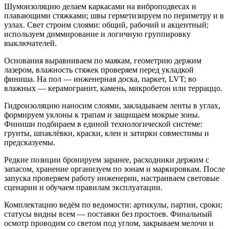
Шумоизоляцию делаем каркасами на виброподвесах и
плавающими стяжками; швы герметизируем по периметру и в
узлах. Свет строим слоями: общий, рабочий и акцентный;
используем диммирование и логичную группировку
выключателей.
Основания выравниваем по маякам, геометрию держим
лазером, влажность стяжек проверяем перед укладкой
финиша. На пол — инженерная доска, паркет, LVT; во
влажных — керамогранит, камень, микробетон или терраццо.
Гидроизоляцию наносим слоями, закладываем ленты в углах,
формируем уклоны к трапам и защищаем мокрые зоны.
Финиши подбираем в единой технологической системе:
грунты, шпаклёвки, краски, клеи и затирки совместимы и
предсказуемы.
Редкие позиции бронируем заранее, расходники держим с
запасом, хранение организуем по зонам и маркировкам. После
запуска проверяем работу инженерии, настраиваем световые
сценарии и обучаем правилам эксплуатации.
Комплектацию ведём по ведомости: артикулы, партии, сроки;
статусы видны всем — поставки без простоев. Финальный
осмотр проводим со светом под углом, закрываем мелочи и