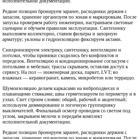
исполнительной документации.
Редкие позиции бронируем заранее, расходники держим с
запасом, хранение организуем по зонам и маркировкам. После
запуска проверяем работу инженерии, настраиваем световые
сценарии и обучаем правилам эксплуатации. Сантехнику
выполняем коллекторно, ставим фильтры и запорную
арматуру; уклоны и гидроизоляцию фиксируем актами.
Синхронизируем электрику, сантехнику, вентиляцию и
потолки, чтобы привязки сходились без конфликтов и
переделок. Вентиляцию и кондиционирование согласуем с
потолками и мебелью; трассы скрываем, оставляя доступ к
сервису. На пол — инженерная доска, паркет, LVT; во
влажных — керамогранит, камень, микробетон или терраццо.
Шумоизоляцию делаем каркасами на виброподвесах и
плавающими стяжками; швы герметизируем по периметру и в
узлах. Свет строим слоями: общий, рабочий и акцентный;
используем диммирование и логичную группировку
выключателей. Финальный осмотр проводим со светом под
углом, закрываем мелочи и передаём комплект
исполнительной документации.
Редкие позиции бронируем заранее, расходники держим с
запасом, хранение организуем по зонам и маркировкам. После