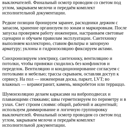
выключателей. Финальный осмотр проводим со светом под
углом, закрываем мелочи и передаём комплект
исполнительной документации.
Редкие позиции бронируем заранее, расходники держим с
запасом, хранение организуем по зонам и маркировкам. После
запуска проверяем работу инженерии, настраиваем световые
сценарии и обучаем правилам эксплуатации. Сантехнику
выполняем коллекторно, ставим фильтры и запорную
арматуру; уклоны и гидроизоляцию фиксируем актами.
Синхронизируем электрику, сантехнику, вентиляцию и
потолки, чтобы привязки сходились без конфликтов и
переделок. Вентиляцию и кондиционирование согласуем с
потолками и мебелью; трассы скрываем, оставляя доступ к
сервису. На пол — инженерная доска, паркет, LVT; во
влажных — керамогранит, камень, микробетон или терраццо.
Шумоизоляцию делаем каркасами на виброподвесах и
плавающими стяжками; швы герметизируем по периметру и в
узлах. Свет строим слоями: общий, рабочий и акцентный;
используем диммирование и логичную группировку
выключателей. Финальный осмотр проводим со светом под
углом, закрываем мелочи и передаём комплект
исполнительной документации.