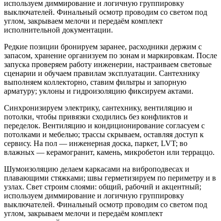
используем диммирование и логичную группировку
выключателей. Финальный осмотр проводим со светом под
углом, закрываем мелочи и передаём комплект
исполнительной документации.
Редкие позиции бронируем заранее, расходники держим с
запасом, хранение организуем по зонам и маркировкам. После
запуска проверяем работу инженерии, настраиваем световые
сценарии и обучаем правилам эксплуатации. Сантехнику
выполняем коллекторно, ставим фильтры и запорную
арматуру; уклоны и гидроизоляцию фиксируем актами.
Синхронизируем электрику, сантехнику, вентиляцию и
потолки, чтобы привязки сходились без конфликтов и
переделок. Вентиляцию и кондиционирование согласуем с
потолками и мебелью; трассы скрываем, оставляя доступ к
сервису. На пол — инженерная доска, паркет, LVT; во
влажных — керамогранит, камень, микробетон или терраццо.
Шумоизоляцию делаем каркасами на виброподвесах и
плавающими стяжками; швы герметизируем по периметру и в
узлах. Свет строим слоями: общий, рабочий и акцентный;
используем диммирование и логичную группировку
выключателей. Финальный осмотр проводим со светом под
углом, закрываем мелочи и передаём комплект