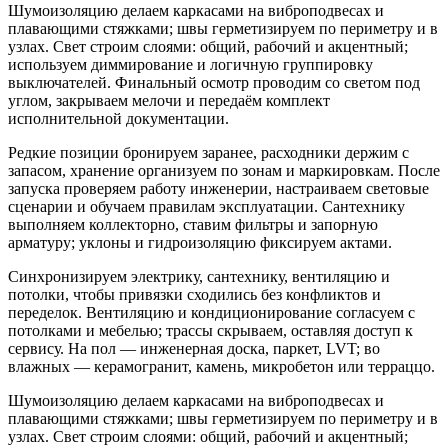
Шумоизоляцию делаем каркасами на виброподвесах и
плавающими стяжками; швы герметизируем по периметру и в
узлах. Свет строим слоями: общий, рабочий и акцентный;
используем диммирование и логичную группировку
выключателей. Финальный осмотр проводим со светом под
углом, закрываем мелочи и передаём комплект
исполнительной документации.
Редкие позиции бронируем заранее, расходники держим с
запасом, хранение организуем по зонам и маркировкам. После
запуска проверяем работу инженерии, настраиваем световые
сценарии и обучаем правилам эксплуатации. Сантехнику
выполняем коллекторно, ставим фильтры и запорную
арматуру; уклоны и гидроизоляцию фиксируем актами.
Синхронизируем электрику, сантехнику, вентиляцию и
потолки, чтобы привязки сходились без конфликтов и
переделок. Вентиляцию и кондиционирование согласуем с
потолками и мебелью; трассы скрываем, оставляя доступ к
сервису. На пол — инженерная доска, паркет, LVT; во
влажных — керамогранит, камень, микробетон или терраццо.
Шумоизоляцию делаем каркасами на виброподвесах и
плавающими стяжками; швы герметизируем по периметру и в
узлах. Свет строим слоями: общий, рабочий и акцентный;