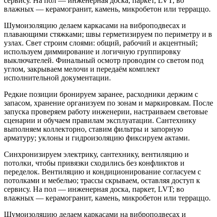
сервису. На пол — инженерная доска, паркет, LVT; во
влажных — керамогранит, камень, микробетон или терраццо.
Шумоизоляцию делаем каркасами на виброподвесах и
плавающими стяжками; швы герметизируем по периметру и в
узлах. Свет строим слоями: общий, рабочий и акцентный;
используем диммирование и логичную группировку
выключателей. Финальный осмотр проводим со светом под
углом, закрываем мелочи и передаём комплект
исполнительной документации.
Редкие позиции бронируем заранее, расходники держим с
запасом, хранение организуем по зонам и маркировкам. После
запуска проверяем работу инженерии, настраиваем световые
сценарии и обучаем правилам эксплуатации. Сантехнику
выполняем коллекторно, ставим фильтры и запорную
арматуру; уклоны и гидроизоляцию фиксируем актами.
Синхронизируем электрику, сантехнику, вентиляцию и
потолки, чтобы привязки сходились без конфликтов и
переделок. Вентиляцию и кондиционирование согласуем с
потолками и мебелью; трассы скрываем, оставляя доступ к
сервису. На пол — инженерная доска, паркет, LVT; во
влажных — керамогранит, камень, микробетон или терраццо.
Шумоизоляцию делаем каркасами на виброподвесах и