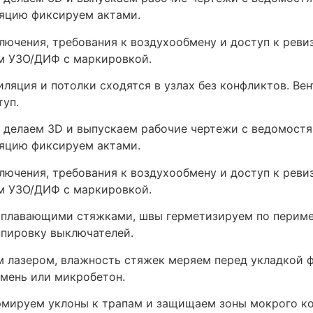
ляцию фиксируем актами.
ключения, требования к воздухообмену и доступ к рев
м УЗО/ДИФ с маркировкой.
иляция и потолки сходятся в узлах без конфликтов. В
туп.
м делаем 3D и выпускаем рабочие чертежи с ведомост
ляцию фиксируем актами.
ключения, требования к воздухообмену и доступ к рев
м УЗО/ДИФ с маркировкой.
плавающими стяжками, швы герметизируем по перимет
ппировку выключателей.
 лазером, влажность стяжек меряем перед укладкой ф
амень или микробетон.
ормируем уклоны к трапам и защищаем зоны мокрого к