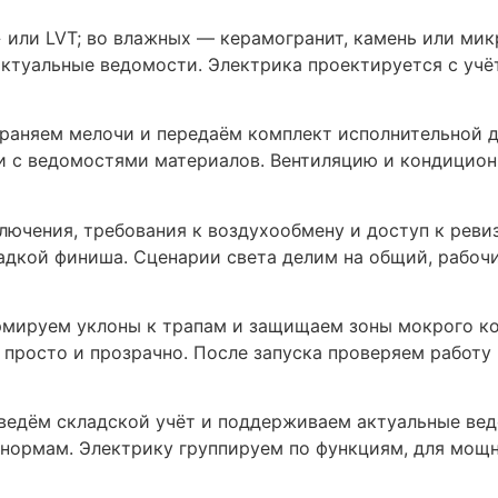
» или LVT; во влажных — керамогранит, камень или ми
ктуальные ведомости. Электрика проектируется с учё
раняем мелочи и передаём комплект исполнительной д
и с ведомостями материалов. Вентиляцию и кондицион
ключения, требования к воздухообмену и доступ к рев
адкой финиша. Сценарии света делим на общий, рабоч
рмируем уклоны к трапам и защищаем зоны мокрого ко
 просто и прозрачно. После запуска проверяем работу
ведём складской учёт и поддерживаем актуальные вед
 нормам. Электрику группируем по функциям, для мощ