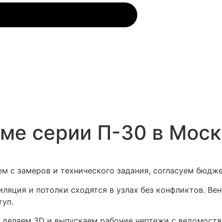
оме серии П-30 в Мос
м с замеров и технического задания, согласуем бюдже
иляция и потолки сходятся в узлах без конфликтов. В
туп.
м делаем 3D и выпускаем рабочие чертежи с ведомост