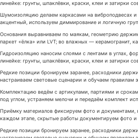
линейке: грунты, шпаклёвки, краски, клеи и затирки 
Шумоизоляцию делаем каркасами на виброподвесах и 
акцентный, используем диммирование и логичную гру
Основания выравниваем по маякам, геометрию держим
паркет «ёлка» или LVT; во влажных — керамогранит, к
Гидроизоляцию наносим слоями с лентами в углах, ф
линейке: грунты, шпаклёвки, краски, клеи и затирки 
Редкие позиции бронируем заранее, расходники держи
настраиваем световые сценарии и обучаем правилам э
Комплектацию ведём с артикулами, партиями и срокам
под углом, устраняем мелочи и передаём комплект ис
Приёмку материалов фиксируем фото и документами, 
каждом этапе, скрытые работы документируем фото и
Редкие позиции бронируем заранее, расходники держи
настраиваем световые сценарии и обучаем правилам э