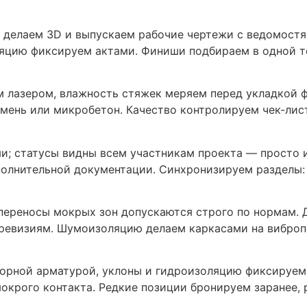
м делаем 3D и выпускаем рабочие чертежи с ведомост
яцию фиксируем актами. Финиши подбираем в одной тех
 лазером, влажность стяжек меряем перед укладкой ф
камень или микробетон. Качество контролируем чек-ли
и; статусы видны всем участникам проекта — просто 
олнительной документации. Синхронизируем разделы: э
 переносы мокрых зон допускаются строго по нормам. 
к ревизиям. Шумоизоляцию делаем каркасами на вибр
порной арматурой, уклоны и гидроизоляцию фиксируем
окрого контакта. Редкие позиции бронируем заранее, 