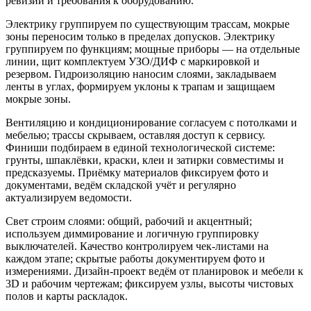
ревизии и требования к оборудованию.
Электрику группируем по существующим трассам, мокрые
зоны переносим только в пределах допусков. Электрику
группируем по функциям; мощные приборы — на отдельные
линии, щит комплектуем УЗО/ДИФ с маркировкой и
резервом. Гидроизоляцию наносим слоями, закладываем
ленты в углах, формируем уклоны к трапам и защищаем
мокрые зоны.
Вентиляцию и кондиционирование согласуем с потолками и
мебелью; трассы скрываем, оставляя доступ к сервису.
Финиши подбираем в единой технологической системе:
грунты, шпаклёвки, краски, клеи и затирки совместимы и
предсказуемы. Приёмку материалов фиксируем фото и
документами, ведём складской учёт и регулярно
актуализируем ведомости.
Свет строим слоями: общий, рабочий и акцентный;
используем диммирование и логичную группировку
выключателей. Качество контролируем чек-листами на
каждом этапе; скрытые работы документируем фото и
измерениями. Дизайн-проект ведём от планировок и мебели к
3D и рабочим чертежам; фиксируем узлы, высоты чистовых
полов и карты раскладок.