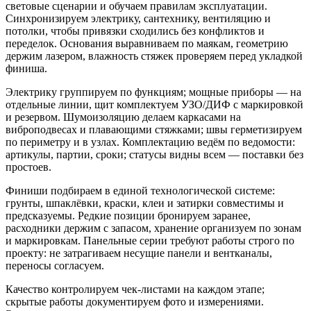
световые сценарии и обучаем правилам эксплуатации.
Синхронизируем электрику, сантехнику, вентиляцию и
потолки, чтобы привязки сходились без конфликтов и
переделок. Основания выравниваем по маякам, геометрию
держим лазером, влажность стяжек проверяем перед укладкой
финиша.
Электрику группируем по функциям; мощные приборы — на
отдельные линии, щит комплектуем УЗО/ДИФ с маркировкой
и резервом. Шумоизоляцию делаем каркасами на
виброподвесах и плавающими стяжками; швы герметизируем
по периметру и в узлах. Комплектацию ведём по ведомости:
артикулы, партии, сроки; статусы видны всем — поставки без
простоев.
Финиши подбираем в единой технологической системе:
грунты, шпаклёвки, краски, клеи и затирки совместимы и
предсказуемы. Редкие позиции бронируем заранее,
расходники держим с запасом, хранение организуем по зонам
и маркировкам. Панельные серии требуют работы строго по
проекту: не затрагиваем несущие панели и вентканалы,
переносы согласуем.
Качество контролируем чек-листами на каждом этапе;
скрытые работы документируем фото и измерениями.