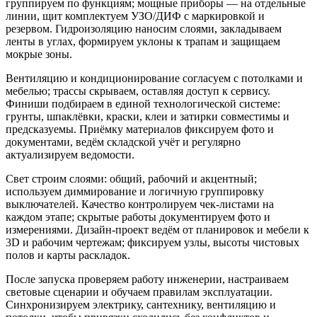
группируем по функциям; мощные приборы — на отдельные
линии, щит комплектуем УЗО/ДИФ с маркировкой и
резервом. Гидроизоляцию наносим слоями, закладываем
ленты в углах, формируем уклоны к трапам и защищаем
мокрые зоны.
Вентиляцию и кондиционирование согласуем с потолками и
мебелью; трассы скрываем, оставляя доступ к сервису.
Финиши подбираем в единой технологической системе:
грунты, шпаклёвки, краски, клеи и затирки совместимы и
предсказуемы. Приёмку материалов фиксируем фото и
документами, ведём складской учёт и регулярно
актуализируем ведомости.
Свет строим слоями: общий, рабочий и акцентный;
используем диммирование и логичную группировку
выключателей. Качество контролируем чек-листами на
каждом этапе; скрытые работы документируем фото и
измерениями. Дизайн-проект ведём от планировок и мебели к
3D и рабочим чертежам; фиксируем узлы, высоты чистовых
полов и карты раскладок.
После запуска проверяем работу инженерии, настраиваем
световые сценарии и обучаем правилам эксплуатации.
Синхронизируем электрику, сантехнику, вентиляцию и