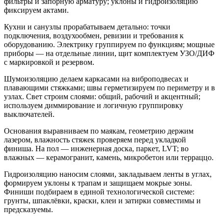
фильтры и запорную арматуру; уклоны и гидроизоляцию
фиксируем актами.
Кухни и санузлы прорабатываем детально: точки
подключения, воздухообмен, ревизии и требования к
оборудованию. Электрику группируем по функциям; мощные
приборы — на отдельные линии, щит комплектуем УЗО/ДИФ
с маркировкой и резервом.
Шумоизоляцию делаем каркасами на виброподвесах и
плавающими стяжками; швы герметизируем по периметру и в
узлах. Свет строим слоями: общий, рабочий и акцентный;
используем диммирование и логичную группировку
выключателей.
Основания выравниваем по маякам, геометрию держим
лазером, влажность стяжек проверяем перед укладкой
финиша. На пол — инженерная доска, паркет, LVT; во
влажных — керамогранит, камень, микробетон или терраццо.
Гидроизоляцию наносим слоями, закладываем ленты в углах,
формируем уклоны к трапам и защищаем мокрые зоны.
Финиши подбираем в единой технологической системе:
грунты, шпаклёвки, краски, клеи и затирки совместимы и
предсказуемы.