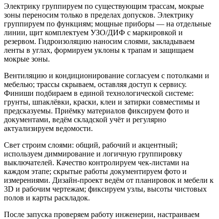
Электрику группируем по существующим трассам, мокрые
зоны переносим только в пределах допусков. Электрику
группируем по функциям; мощные приборы — на отдельные
линии, щит комплектуем УЗО/ДИФ с маркировкой и
резервом. Гидроизоляцию наносим слоями, закладываем
ленты в углах, формируем уклоны к трапам и защищаем
мокрые зоны.
Вентиляцию и кондиционирование согласуем с потолками и
мебелью; трассы скрываем, оставляя доступ к сервису.
Финиши подбираем в единой технологической системе:
грунты, шпаклёвки, краски, клеи и затирки совместимы и
предсказуемы. Приёмку материалов фиксируем фото и
документами, ведём складской учёт и регулярно
актуализируем ведомости.
Свет строим слоями: общий, рабочий и акцентный;
используем диммирование и логичную группировку
выключателей. Качество контролируем чек-листами на
каждом этапе; скрытые работы документируем фото и
измерениями. Дизайн-проект ведём от планировок и мебели к
3D и рабочим чертежам; фиксируем узлы, высоты чистовых
полов и карты раскладок.
После запуска проверяем работу инженерии, настраиваем