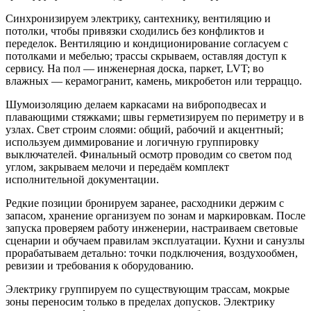
Синхронизируем электрику, сантехнику, вентиляцию и
потолки, чтобы привязки сходились без конфликтов и
переделок. Вентиляцию и кондиционирование согласуем с
потолками и мебелью; трассы скрываем, оставляя доступ к
сервису. На пол — инженерная доска, паркет, LVT; во
влажных — керамогранит, камень, микробетон или терраццо.
Шумоизоляцию делаем каркасами на виброподвесах и
плавающими стяжками; швы герметизируем по периметру и в
узлах. Свет строим слоями: общий, рабочий и акцентный;
используем диммирование и логичную группировку
выключателей. Финальный осмотр проводим со светом под
углом, закрываем мелочи и передаём комплект
исполнительной документации.
Редкие позиции бронируем заранее, расходники держим с
запасом, хранение организуем по зонам и маркировкам. После
запуска проверяем работу инженерии, настраиваем световые
сценарии и обучаем правилам эксплуатации. Кухни и санузлы
прорабатываем детально: точки подключения, воздухообмен,
ревизии и требования к оборудованию.
Электрику группируем по существующим трассам, мокрые
зоны переносим только в пределах допусков. Электрику