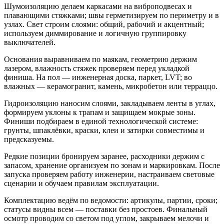
Шумоизоляцию делаем каркасами на виброподвесах и
плавающими стяжками; швы герметизируем по периметру и в
узлах. Свет строим слоями: общий, рабочий и акцентный;
используем диммирование и логичную группировку
выключателей.
Основания выравниваем по маякам, геометрию держим
лазером, влажность стяжек проверяем перед укладкой
финиша. На пол — инженерная доска, паркет, LVT; во
влажных — керамогранит, камень, микробетон или терраццо.
Гидроизоляцию наносим слоями, закладываем ленты в углах,
формируем уклоны к трапам и защищаем мокрые зоны.
Финиши подбираем в единой технологической системе:
грунты, шпаклёвки, краски, клеи и затирки совместимы и
предсказуемы.
Редкие позиции бронируем заранее, расходники держим с
запасом, хранение организуем по зонам и маркировкам. После
запуска проверяем работу инженерии, настраиваем световые
сценарии и обучаем правилам эксплуатации.
Комплектацию ведём по ведомости: артикулы, партии, сроки;
статусы видны всем — поставки без простоев. Финальный
осмотр проводим со светом под углом, закрываем мелочи и