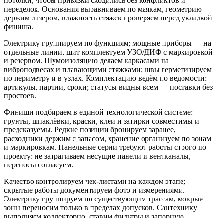
потолки, чтобы привязки сходились без конфликтов и
переделок. Основания выравниваем по маякам, геометрию
держим лазером, влажность стяжек проверяем перед укладкой
финиша.
Электрику группируем по функциям; мощные приборы — на
отдельные линии, щит комплектуем УЗО/ДИФ с маркировкой
и резервом. Шумоизоляцию делаем каркасами на
виброподвесах и плавающими стяжками; швы герметизируем
по периметру и в узлах. Комплектацию ведём по ведомости:
артикулы, партии, сроки; статусы видны всем — поставки без
простоев.
Финиши подбираем в единой технологической системе:
грунты, шпаклёвки, краски, клеи и затирки совместимы и
предсказуемы. Редкие позиции бронируем заранее,
расходники держим с запасом, хранение организуем по зонам
и маркировкам. Панельные серии требуют работы строго по
проекту: не затрагиваем несущие панели и вентканалы,
переносы согласуем.
Качество контролируем чек-листами на каждом этапе;
скрытые работы документируем фото и измерениями.
Электрику группируем по существующим трассам, мокрые
зоны переносим только в пределах допусков. Сантехнику
выполняем коллекторно, ставим фильтры и запорную