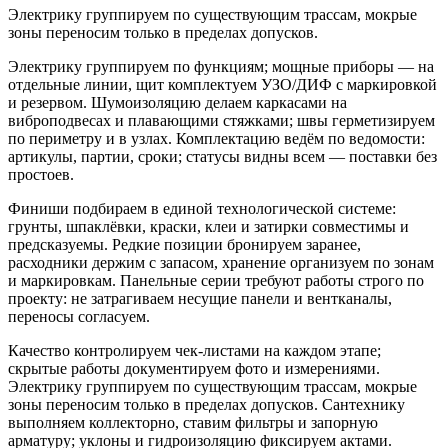
Электрику группируем по существующим трассам, мокрые
зоны переносим только в пределах допусков.
Электрику группируем по функциям; мощные приборы — на
отдельные линии, щит комплектуем УЗО/ДИФ с маркировкой
и резервом. Шумоизоляцию делаем каркасами на
виброподвесах и плавающими стяжками; швы герметизируем
по периметру и в узлах. Комплектацию ведём по ведомости:
артикулы, партии, сроки; статусы видны всем — поставки без
простоев.
Финиши подбираем в единой технологической системе:
грунты, шпаклёвки, краски, клеи и затирки совместимы и
предсказуемы. Редкие позиции бронируем заранее,
расходники держим с запасом, хранение организуем по зонам
и маркировкам. Панельные серии требуют работы строго по
проекту: не затрагиваем несущие панели и вентканалы,
переносы согласуем.
Качество контролируем чек-листами на каждом этапе;
скрытые работы документируем фото и измерениями.
Электрику группируем по существующим трассам, мокрые
зоны переносим только в пределах допусков. Сантехнику
выполняем коллекторно, ставим фильтры и запорную
арматуру; уклоны и гидроизоляцию фиксируем актами.