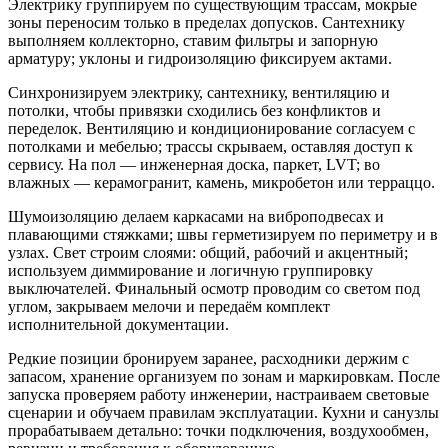
Электрику группируем по существующим трассам, мокрые
зоны переносим только в пределах допусков. Сантехнику
выполняем коллекторно, ставим фильтры и запорную
арматуру; уклоны и гидроизоляцию фиксируем актами.
Синхронизируем электрику, сантехнику, вентиляцию и
потолки, чтобы привязки сходились без конфликтов и
переделок. Вентиляцию и кондиционирование согласуем с
потолками и мебелью; трассы скрываем, оставляя доступ к
сервису. На пол — инженерная доска, паркет, LVT; во
влажных — керамогранит, камень, микробетон или терраццо.
Шумоизоляцию делаем каркасами на виброподвесах и
плавающими стяжками; швы герметизируем по периметру и в
узлах. Свет строим слоями: общий, рабочий и акцентный;
используем диммирование и логичную группировку
выключателей. Финальный осмотр проводим со светом под
углом, закрываем мелочи и передаём комплект
исполнительной документации.
Редкие позиции бронируем заранее, расходники держим с
запасом, хранение организуем по зонам и маркировкам. После
запуска проверяем работу инженерии, настраиваем световые
сценарии и обучаем правилам эксплуатации. Кухни и санузлы
прорабатываем детально: точки подключения, воздухообмен,