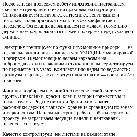
После запуска проверяем работу инженерии, настраиваем
световые сценарии и обучаем правилам эксплуатации.
Синхронизируем электрику, сантехнику, вентиляцию и
потолки, чтобы привязки сходились без конфликтов и
переделок. Основания выравниваем по маякам, геометрию
держим лазером, влажность стяжек проверяем перед укладкой
финиша.
Электрику группируем по функциям; мощные приборы — на
отдельные линии, щит комплектуем УЗО/ДИФ с маркировкой
и резервом. Шумоизоляцию делаем каркасами на
виброподвесах и плавающими стяжками; швы герметизируем
по периметру и в узлах. Комплектацию ведём по ведомости:
артикулы, партии, сроки; статусы видны всем — поставки без
простоев.
Финиши подбираем в единой технологической системе:
грунты, шпаклёвки, краски, клеи и затирки совместимы и
предсказуемы. Редкие позиции бронируем заранее,
расходники держим с запасом, хранение организуем по зонам
и маркировкам. Панельные серии требуют работы строго по
проекту: не затрагиваем несущие панели и вентканалы,
переносы согласуем.
Качество контролируем чек-листами на каждом этапе;