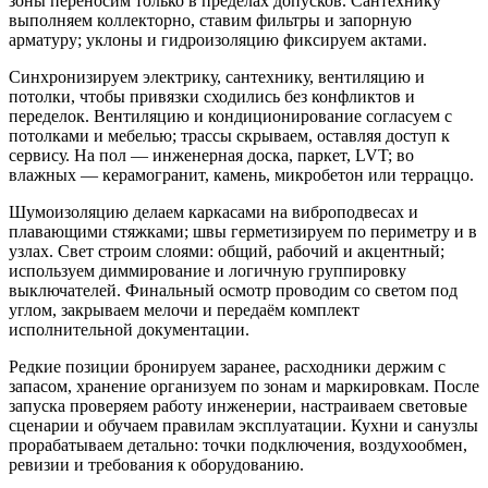
зоны переносим только в пределах допусков. Сантехнику
выполняем коллекторно, ставим фильтры и запорную
арматуру; уклоны и гидроизоляцию фиксируем актами.
Синхронизируем электрику, сантехнику, вентиляцию и
потолки, чтобы привязки сходились без конфликтов и
переделок. Вентиляцию и кондиционирование согласуем с
потолками и мебелью; трассы скрываем, оставляя доступ к
сервису. На пол — инженерная доска, паркет, LVT; во
влажных — керамогранит, камень, микробетон или терраццо.
Шумоизоляцию делаем каркасами на виброподвесах и
плавающими стяжками; швы герметизируем по периметру и в
узлах. Свет строим слоями: общий, рабочий и акцентный;
используем диммирование и логичную группировку
выключателей. Финальный осмотр проводим со светом под
углом, закрываем мелочи и передаём комплект
исполнительной документации.
Редкие позиции бронируем заранее, расходники держим с
запасом, хранение организуем по зонам и маркировкам. После
запуска проверяем работу инженерии, настраиваем световые
сценарии и обучаем правилам эксплуатации. Кухни и санузлы
прорабатываем детально: точки подключения, воздухообмен,
ревизии и требования к оборудованию.