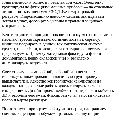
зоны переносим только в пределах допусков. Электрику
группируем по функциям; мощные приборы — на отдельные
линии, щит комплектуем УЗО/ДИФ с маркировкой и
резервом. Гидроизоляцию наносим слоями, закладываем
ленты в углах, формируем уклоны к трапам и защищаем
мокрые зоны.
Вентиляцию и кондиционирование согласуем с потолками и
мебелью; трассы скрываем, оставляя доступ к сервису.
Финиши подбираем в единой технологической системе:
грунты, шпаклёвки, краски, клеи и затирки совместимы и
предсказуемы. Приёмку материалов фиксируем фото и
документами, ведём складской учёт и регулярно
актуализируем ведомости.
Свет строим слоями: общий, рабочий и акцентный;
используем диммирование и логичную группировку
выключателей. Качество контролируем чек-листами на
каждом этапе; скрытые работы документируем фото и
измерениями. Дизайн-проект ведём от планировок и мебели к
3D и рабочим чертежам; фиксируем узлы, высоты чистовых
полов и карты раскладок.
После запуска проверяем работу инженерии, настраиваем
световые сценарии и обучаем правилам эксплуатации.