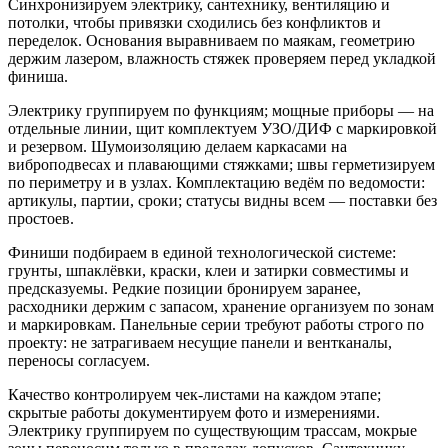
Синхронизируем электрику, сантехнику, вентиляцию и
потолки, чтобы привязки сходились без конфликтов и
переделок. Основания выравниваем по маякам, геометрию
держим лазером, влажность стяжек проверяем перед укладкой
финиша.
Электрику группируем по функциям; мощные приборы — на
отдельные линии, щит комплектуем УЗО/ДИФ с маркировкой
и резервом. Шумоизоляцию делаем каркасами на
виброподвесах и плавающими стяжками; швы герметизируем
по периметру и в узлах. Комплектацию ведём по ведомости:
артикулы, партии, сроки; статусы видны всем — поставки без
простоев.
Финиши подбираем в единой технологической системе:
грунты, шпаклёвки, краски, клеи и затирки совместимы и
предсказуемы. Редкие позиции бронируем заранее,
расходники держим с запасом, хранение организуем по зонам
и маркировкам. Панельные серии требуют работы строго по
проекту: не затрагиваем несущие панели и вентканалы,
переносы согласуем.
Качество контролируем чек-листами на каждом этапе;
скрытые работы документируем фото и измерениями.
Электрику группируем по существующим трассам, мокрые