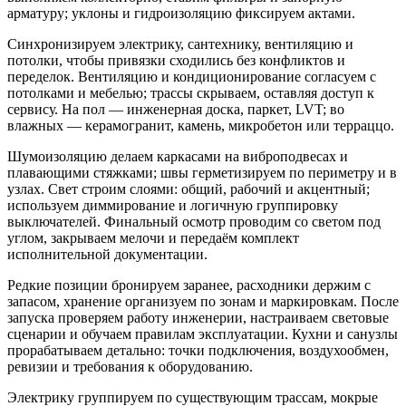
арматуру; уклоны и гидроизоляцию фиксируем актами.
Синхронизируем электрику, сантехнику, вентиляцию и
потолки, чтобы привязки сходились без конфликтов и
переделок. Вентиляцию и кондиционирование согласуем с
потолками и мебелью; трассы скрываем, оставляя доступ к
сервису. На пол — инженерная доска, паркет, LVT; во
влажных — керамогранит, камень, микробетон или терраццо.
Шумоизоляцию делаем каркасами на виброподвесах и
плавающими стяжками; швы герметизируем по периметру и в
узлах. Свет строим слоями: общий, рабочий и акцентный;
используем диммирование и логичную группировку
выключателей. Финальный осмотр проводим со светом под
углом, закрываем мелочи и передаём комплект
исполнительной документации.
Редкие позиции бронируем заранее, расходники держим с
запасом, хранение организуем по зонам и маркировкам. После
запуска проверяем работу инженерии, настраиваем световые
сценарии и обучаем правилам эксплуатации. Кухни и санузлы
прорабатываем детально: точки подключения, воздухообмен,
ревизии и требования к оборудованию.
Электрику группируем по существующим трассам, мокрые