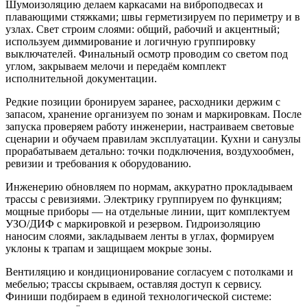
Шумоизоляцию делаем каркасами на виброподвесах и
плавающими стяжками; швы герметизируем по периметру и в
узлах. Свет строим слоями: общий, рабочий и акцентный;
используем диммирование и логичную группировку
выключателей. Финальный осмотр проводим со светом под
углом, закрываем мелочи и передаём комплект
исполнительной документации.
Редкие позиции бронируем заранее, расходники держим с
запасом, хранение организуем по зонам и маркировкам. После
запуска проверяем работу инженерии, настраиваем световые
сценарии и обучаем правилам эксплуатации. Кухни и санузлы
прорабатываем детально: точки подключения, воздухообмен,
ревизии и требования к оборудованию.
Инженерию обновляем по нормам, аккуратно прокладываем
трассы с ревизиями. Электрику группируем по функциям;
мощные приборы — на отдельные линии, щит комплектуем
УЗО/ДИФ с маркировкой и резервом. Гидроизоляцию
наносим слоями, закладываем ленты в углах, формируем
уклоны к трапам и защищаем мокрые зоны.
Вентиляцию и кондиционирование согласуем с потолками и
мебелью; трассы скрываем, оставляя доступ к сервису.
Финиши подбираем в единой технологической системе: