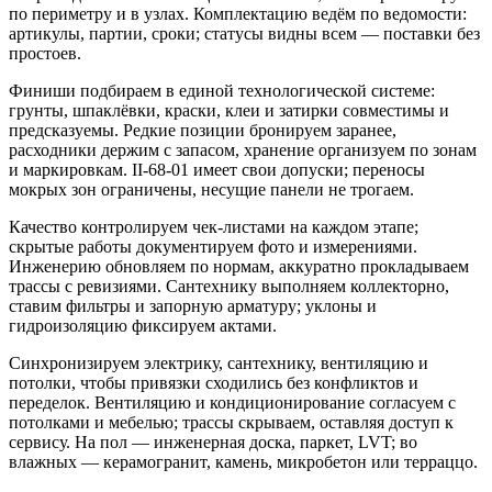
по периметру и в узлах. Комплектацию ведём по ведомости:
артикулы, партии, сроки; статусы видны всем — поставки без
простоев.
Финиши подбираем в единой технологической системе:
грунты, шпаклёвки, краски, клеи и затирки совместимы и
предсказуемы. Редкие позиции бронируем заранее,
расходники держим с запасом, хранение организуем по зонам
и маркировкам. II‑68‑01 имеет свои допуски; переносы
мокрых зон ограничены, несущие панели не трогаем.
Качество контролируем чек‑листами на каждом этапе;
скрытые работы документируем фото и измерениями.
Инженерию обновляем по нормам, аккуратно прокладываем
трассы с ревизиями. Сантехнику выполняем коллекторно,
ставим фильтры и запорную арматуру; уклоны и
гидроизоляцию фиксируем актами.
Синхронизируем электрику, сантехнику, вентиляцию и
потолки, чтобы привязки сходились без конфликтов и
переделок. Вентиляцию и кондиционирование согласуем с
потолками и мебелью; трассы скрываем, оставляя доступ к
сервису. На пол — инженерная доска, паркет, LVT; во
влажных — керамогранит, камень, микробетон или терраццо.