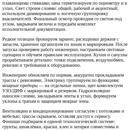
плавающими стяжками; швы герметизируем по периметру и в
узлах. Свет строим слоями: общий, рабочий и акцентный;
используем диммирование и логичную группировку
выключателей. Финальный осмотр проводим со светом под
углом, закрываем мелочи и передаём комплект
исполнительной документации.
Редкие позиции бронируем заранее, расходники держим с
запасом, хранение организуем по зонам и маркировкам. После
запуска проверяем работу инженерии, настраиваем световые
сценарии и обучаем правилам эксплуатации. Кухни и санузлы
прорабатываем детально: точки подключения, воздухообмен,
ревизии и требования к оборудованию.
Инженерию обновляем по нормам, аккуратно прокладываем
трассы с ревизиями. Электрику группируем по функциям;
мощные приборы — на отдельные линии, щит комплектуем
УЗО/ДИФ с маркировкой и резервом. Гидроизоляцию
наносим слоями, закладываем ленты в углах, формируем
уклоны к трапам и защищаем мокрые зоны.
Вентиляцию и кондиционирование согласуем с потолками и
мебелью; трассы скрываем, оставляя доступ к сервису.
Финиши подбираем в единой технологической системе:
грунты, шпаклёвки, краски, клеи и затирки совместимы и