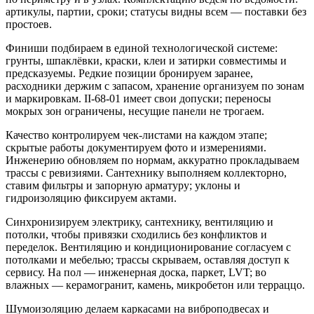
артикулы, партии, сроки; статусы видны всем — поставки без
простоев.
Финиши подбираем в единой технологической системе:
грунты, шпаклёвки, краски, клеи и затирки совместимы и
предсказуемы. Редкие позиции бронируем заранее,
расходники держим с запасом, хранение организуем по зонам
и маркировкам. II‑68‑01 имеет свои допуски; переносы
мокрых зон ограничены, несущие панели не трогаем.
Качество контролируем чек‑листами на каждом этапе;
скрытые работы документируем фото и измерениями.
Инженерию обновляем по нормам, аккуратно прокладываем
трассы с ревизиями. Сантехнику выполняем коллекторно,
ставим фильтры и запорную арматуру; уклоны и
гидроизоляцию фиксируем актами.
Синхронизируем электрику, сантехнику, вентиляцию и
потолки, чтобы привязки сходились без конфликтов и
переделок. Вентиляцию и кондиционирование согласуем с
потолками и мебелью; трассы скрываем, оставляя доступ к
сервису. На пол — инженерная доска, паркет, LVT; во
влажных — керамогранит, камень, микробетон или терраццо.
Шумоизоляцию делаем каркасами на виброподвесах и