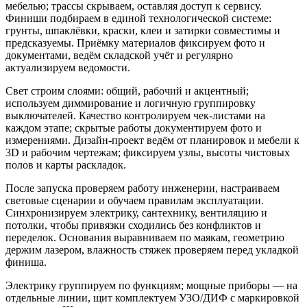
мебелью; трассы скрываем, оставляя доступ к сервису.
Финиши подбираем в единой технологической системе:
грунты, шпаклёвки, краски, клеи и затирки совместимы и
предсказуемы. Приёмку материалов фиксируем фото и
документами, ведём складской учёт и регулярно
актуализируем ведомости.
Свет строим слоями: общий, рабочий и акцентный;
используем диммирование и логичную группировку
выключателей. Качество контролируем чек‑листами на
каждом этапе; скрытые работы документируем фото и
измерениями. Дизайн‑проект ведём от планировок и мебели к
3D и рабочим чертежам; фиксируем узлы, высоты чистовых
полов и карты раскладок.
После запуска проверяем работу инженерии, настраиваем
световые сценарии и обучаем правилам эксплуатации.
Синхронизируем электрику, сантехнику, вентиляцию и
потолки, чтобы привязки сходились без конфликтов и
переделок. Основания выравниваем по маякам, геометрию
держим лазером, влажность стяжек проверяем перед укладкой
финиша.
Электрику группируем по функциям; мощные приборы — на
отдельные линии, щит комплектуем УЗО/ДИФ с маркировкой