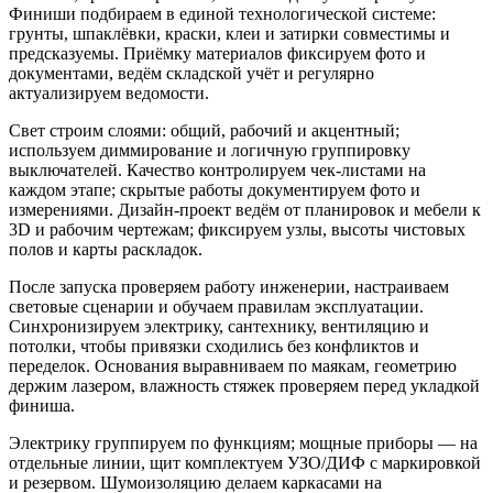
Финиши подбираем в единой технологической системе:
грунты, шпаклёвки, краски, клеи и затирки совместимы и
предсказуемы. Приёмку материалов фиксируем фото и
документами, ведём складской учёт и регулярно
актуализируем ведомости.
Свет строим слоями: общий, рабочий и акцентный;
используем диммирование и логичную группировку
выключателей. Качество контролируем чек‑листами на
каждом этапе; скрытые работы документируем фото и
измерениями. Дизайн‑проект ведём от планировок и мебели к
3D и рабочим чертежам; фиксируем узлы, высоты чистовых
полов и карты раскладок.
После запуска проверяем работу инженерии, настраиваем
световые сценарии и обучаем правилам эксплуатации.
Синхронизируем электрику, сантехнику, вентиляцию и
потолки, чтобы привязки сходились без конфликтов и
переделок. Основания выравниваем по маякам, геометрию
держим лазером, влажность стяжек проверяем перед укладкой
финиша.
Электрику группируем по функциям; мощные приборы — на
отдельные линии, щит комплектуем УЗО/ДИФ с маркировкой
и резервом. Шумоизоляцию делаем каркасами на