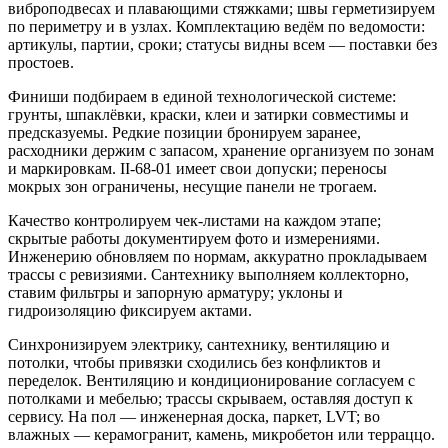
виброподвесах и плавающими стяжками; швы герметизируем
по периметру и в узлах. Комплектацию ведём по ведомости:
артикулы, партии, сроки; статусы видны всем — поставки без
простоев.
Финиши подбираем в единой технологической системе:
грунты, шпаклёвки, краски, клеи и затирки совместимы и
предсказуемы. Редкие позиции бронируем заранее,
расходники держим с запасом, хранение организуем по зонам
и маркировкам. II‑68‑01 имеет свои допуски; переносы
мокрых зон ограничены, несущие панели не трогаем.
Качество контролируем чек‑листами на каждом этапе;
скрытые работы документируем фото и измерениями.
Инженерию обновляем по нормам, аккуратно прокладываем
трассы с ревизиями. Сантехнику выполняем коллекторно,
ставим фильтры и запорную арматуру; уклоны и
гидроизоляцию фиксируем актами.
Синхронизируем электрику, сантехнику, вентиляцию и
потолки, чтобы привязки сходились без конфликтов и
переделок. Вентиляцию и кондиционирование согласуем с
потолками и мебелью; трассы скрываем, оставляя доступ к
сервису. На пол — инженерная доска, паркет, LVT; во
влажных — керамогранит, камень, микробетон или терраццо.