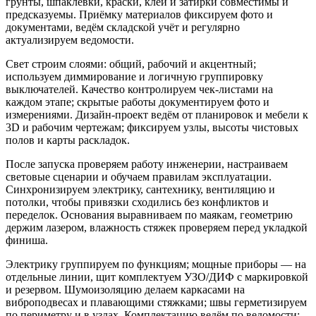
грунты, шпаклёвки, краски, клеи и затирки совместимы и
предсказуемы. Приёмку материалов фиксируем фото и
документами, ведём складской учёт и регулярно
актуализируем ведомости.
Свет строим слоями: общий, рабочий и акцентный;
используем диммирование и логичную группировку
выключателей. Качество контролируем чек‑листами на
каждом этапе; скрытые работы документируем фото и
измерениями. Дизайн‑проект ведём от планировок и мебели к
3D и рабочим чертежам; фиксируем узлы, высоты чистовых
полов и карты раскладок.
После запуска проверяем работу инженерии, настраиваем
световые сценарии и обучаем правилам эксплуатации.
Синхронизируем электрику, сантехнику, вентиляцию и
потолки, чтобы привязки сходились без конфликтов и
переделок. Основания выравниваем по маякам, геометрию
держим лазером, влажность стяжек проверяем перед укладкой
финиша.
Электрику группируем по функциям; мощные приборы — на
отдельные линии, щит комплектуем УЗО/ДИФ с маркировкой
и резервом. Шумоизоляцию делаем каркасами на
виброподвесах и плавающими стяжками; швы герметизируем
по периметру и в узлах. Комплектацию ведём по ведомости: