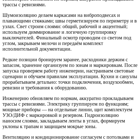
трассы с ревизиями.
Шумоизоляцию делаем каркасами на виброподвесах и
плавающими стяжками; швы герметизируем по периметру и в
узлах. Свет строим слоями: общий, рабочий и акцентный;
используем диммирование и логичную группировку
выключателей. Финальный осмотр проводим со светом под
углом, закрываем мелочи и передаём комплект
исполнительной документации.
Редкие позиции бронируем заранее, расходники держим с
запасом, хранение организуем по зонам и маркировкам. После
запуска проверяем работу инженерии, настраиваем световые
сценарии и обучаем правилам эксплуатации. Кухни и санузлы
прорабатываем детально: точки подключения, воздухообмен,
ревизии и требования к оборудованию.
Инженерию обновляем по нормам, аккуратно прокладываем
трассы с ревизиями. Электрику группируем по функциям;
мощные приборы — на отдельные линии, щит комплектуем
УЗО/ДИФ с маркировкой и резервом. Гидроизоляцию
наносим слоями, закладываем ленты в углах, формируем
уклоны к трапам и защищаем мокрые зоны.
Вентиляцию и кондиционирование согласуем с потолками и