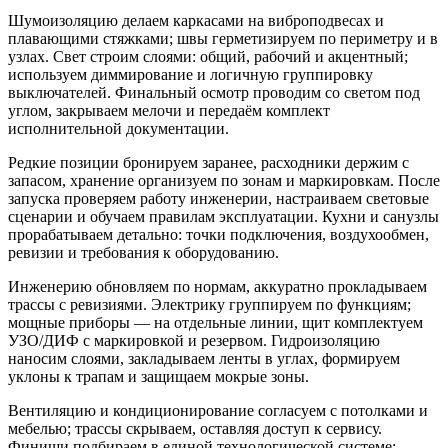
Шумоизоляцию делаем каркасами на виброподвесах и
плавающими стяжками; швы герметизируем по периметру и в
узлах. Свет строим слоями: общий, рабочий и акцентный;
используем диммирование и логичную группировку
выключателей. Финальный осмотр проводим со светом под
углом, закрываем мелочи и передаём комплект
исполнительной документации.
Редкие позиции бронируем заранее, расходники держим с
запасом, хранение организуем по зонам и маркировкам. После
запуска проверяем работу инженерии, настраиваем световые
сценарии и обучаем правилам эксплуатации. Кухни и санузлы
прорабатываем детально: точки подключения, воздухообмен,
ревизии и требования к оборудованию.
Инженерию обновляем по нормам, аккуратно прокладываем
трассы с ревизиями. Электрику группируем по функциям;
мощные приборы — на отдельные линии, щит комплектуем
УЗО/ДИФ с маркировкой и резервом. Гидроизоляцию
наносим слоями, закладываем ленты в углах, формируем
уклоны к трапам и защищаем мокрые зоны.
Вентиляцию и кондиционирование согласуем с потолками и
мебелью; трассы скрываем, оставляя доступ к сервису.
Финиши подбираем в единой технологической системе: