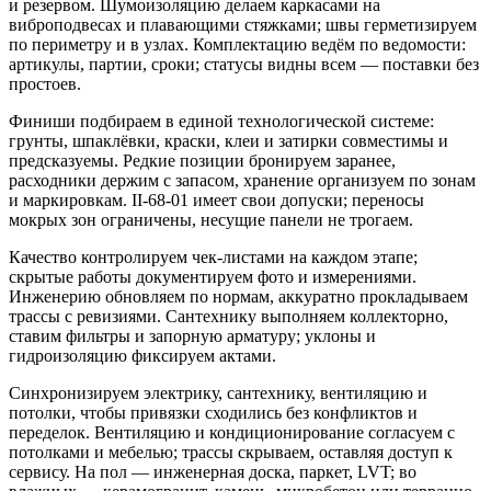
и резервом. Шумоизоляцию делаем каркасами на
виброподвесах и плавающими стяжками; швы герметизируем
по периметру и в узлах. Комплектацию ведём по ведомости:
артикулы, партии, сроки; статусы видны всем — поставки без
простоев.
Финиши подбираем в единой технологической системе:
грунты, шпаклёвки, краски, клеи и затирки совместимы и
предсказуемы. Редкие позиции бронируем заранее,
расходники держим с запасом, хранение организуем по зонам
и маркировкам. II‑68‑01 имеет свои допуски; переносы
мокрых зон ограничены, несущие панели не трогаем.
Качество контролируем чек‑листами на каждом этапе;
скрытые работы документируем фото и измерениями.
Инженерию обновляем по нормам, аккуратно прокладываем
трассы с ревизиями. Сантехнику выполняем коллекторно,
ставим фильтры и запорную арматуру; уклоны и
гидроизоляцию фиксируем актами.
Синхронизируем электрику, сантехнику, вентиляцию и
потолки, чтобы привязки сходились без конфликтов и
переделок. Вентиляцию и кондиционирование согласуем с
потолками и мебелью; трассы скрываем, оставляя доступ к
сервису. На пол — инженерная доска, паркет, LVT; во