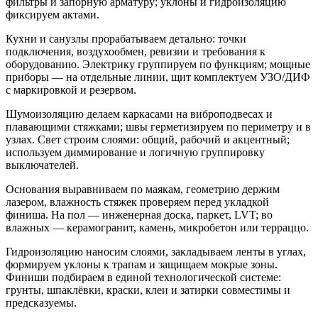
фильтры и запорную арматуру; уклоны и гидроизоляцию
фиксируем актами.
Кухни и санузлы прорабатываем детально: точки
подключения, воздухообмен, ревизии и требования к
оборудованию. Электрику группируем по функциям; мощные
приборы — на отдельные линии, щит комплектуем УЗО/ДИФ
с маркировкой и резервом.
Шумоизоляцию делаем каркасами на виброподвесах и
плавающими стяжками; швы герметизируем по периметру и в
узлах. Свет строим слоями: общий, рабочий и акцентный;
используем диммирование и логичную группировку
выключателей.
Основания выравниваем по маякам, геометрию держим
лазером, влажность стяжек проверяем перед укладкой
финиша. На пол — инженерная доска, паркет, LVT; во
влажных — керамогранит, камень, микробетон или терраццо.
Гидроизоляцию наносим слоями, закладываем ленты в углах,
формируем уклоны к трапам и защищаем мокрые зоны.
Финиши подбираем в единой технологической системе:
грунты, шпаклёвки, краски, клеи и затирки совместимы и
предсказуемы.