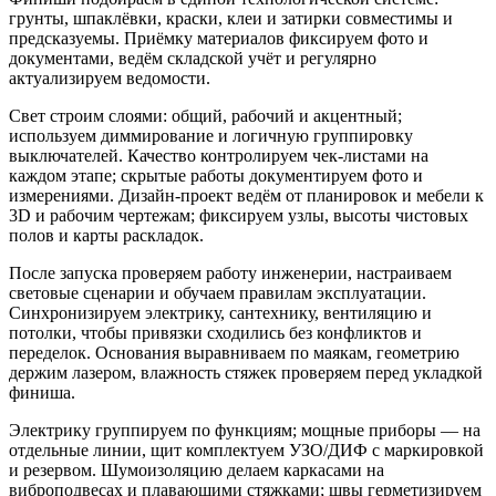
грунты, шпаклёвки, краски, клеи и затирки совместимы и
предсказуемы. Приёмку материалов фиксируем фото и
документами, ведём складской учёт и регулярно
актуализируем ведомости.
Свет строим слоями: общий, рабочий и акцентный;
используем диммирование и логичную группировку
выключателей. Качество контролируем чек‑листами на
каждом этапе; скрытые работы документируем фото и
измерениями. Дизайн‑проект ведём от планировок и мебели к
3D и рабочим чертежам; фиксируем узлы, высоты чистовых
полов и карты раскладок.
После запуска проверяем работу инженерии, настраиваем
световые сценарии и обучаем правилам эксплуатации.
Синхронизируем электрику, сантехнику, вентиляцию и
потолки, чтобы привязки сходились без конфликтов и
переделок. Основания выравниваем по маякам, геометрию
держим лазером, влажность стяжек проверяем перед укладкой
финиша.
Электрику группируем по функциям; мощные приборы — на
отдельные линии, щит комплектуем УЗО/ДИФ с маркировкой
и резервом. Шумоизоляцию делаем каркасами на
виброподвесах и плавающими стяжками; швы герметизируем