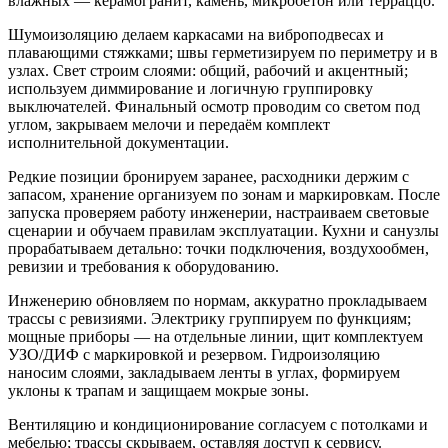
влажных — керамогранит, камень, микробетон или терраццо.
Шумоизоляцию делаем каркасами на виброподвесах и
плавающими стяжками; швы герметизируем по периметру и в
узлах. Свет строим слоями: общий, рабочий и акцентный;
используем диммирование и логичную группировку
выключателей. Финальный осмотр проводим со светом под
углом, закрываем мелочи и передаём комплект
исполнительной документации.
Редкие позиции бронируем заранее, расходники держим с
запасом, хранение организуем по зонам и маркировкам. После
запуска проверяем работу инженерии, настраиваем световые
сценарии и обучаем правилам эксплуатации. Кухни и санузлы
прорабатываем детально: точки подключения, воздухообмен,
ревизии и требования к оборудованию.
Инженерию обновляем по нормам, аккуратно прокладываем
трассы с ревизиями. Электрику группируем по функциям;
мощные приборы — на отдельные линии, щит комплектуем
УЗО/ДИФ с маркировкой и резервом. Гидроизоляцию
наносим слоями, закладываем ленты в углах, формируем
уклоны к трапам и защищаем мокрые зоны.
Вентиляцию и кондиционирование согласуем с потолками и
мебелью; трассы скрываем, оставляя доступ к сервису.