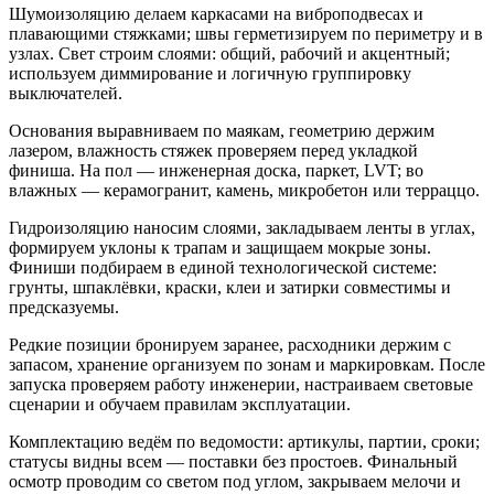
Шумоизоляцию делаем каркасами на виброподвесах и
плавающими стяжками; швы герметизируем по периметру и в
узлах. Свет строим слоями: общий, рабочий и акцентный;
используем диммирование и логичную группировку
выключателей.
Основания выравниваем по маякам, геометрию держим
лазером, влажность стяжек проверяем перед укладкой
финиша. На пол — инженерная доска, паркет, LVT; во
влажных — керамогранит, камень, микробетон или терраццо.
Гидроизоляцию наносим слоями, закладываем ленты в углах,
формируем уклоны к трапам и защищаем мокрые зоны.
Финиши подбираем в единой технологической системе:
грунты, шпаклёвки, краски, клеи и затирки совместимы и
предсказуемы.
Редкие позиции бронируем заранее, расходники держим с
запасом, хранение организуем по зонам и маркировкам. После
запуска проверяем работу инженерии, настраиваем световые
сценарии и обучаем правилам эксплуатации.
Комплектацию ведём по ведомости: артикулы, партии, сроки;
статусы видны всем — поставки без простоев. Финальный
осмотр проводим со светом под углом, закрываем мелочи и