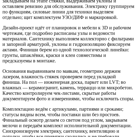
закладываем на этапе стяжки, выдерживаем уклоны и
оставляем ревизию для обслуживания. Электрику группируем
по функциям, силовые линии для техники выделяем
отдельно; щит комплектуем УЗО/ДИФ и маркировкой.
Дизайн-проект идёт от планировок и мебели к 3D и рабочим
чертежам, где подробно расписаны узлы и ведомости
материалов. Сантехнику выполняем коллекторно с фильтрами
и запорной арматурой, уклоны и гидроизоляцию фиксируем
актами. Финиши берем из одной технологической линейки:
грунты, шпаклёвки, краски и клеи совместимы и
предсказуемы в монтаже.
Основания выравниваем по маякам, геометрию держим
лазером, влажность стяжек проверяем перед укладкой
финиша. На пол — инженерная доска, паркет или LVT; во
влажных — керамогранит, камень, терраццо или микробетон.
Качество контролируем чек-листами, скрытые работы
документируем фото и измерениями, чтобы исключить споры.
Комплектацию ведём с артикулами, партиями и сроками;
статусы видны всем, чтобы поставки шли без простоев.
Финальный осмотр делаем со светом под углом, закрываем
мелочи и передаём комплект исполнительной документации.
Синхронизируем электрику, сантехнику, вентиляцию и
потолки, чтобы все привязки сходились и не требовали