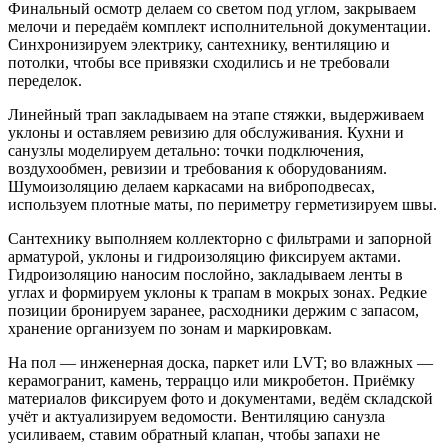
Финальный осмотр делаем со светом под углом, закрываем
мелочи и передаём комплект исполнительной документации.
Синхронизируем электрику, сантехнику, вентиляцию и
потолки, чтобы все привязки сходились и не требовали
переделок.
Линейный трап закладываем на этапе стяжки, выдерживаем
уклоны и оставляем ревизию для обслуживания. Кухни и
санузлы моделируем детально: точки подключения,
воздухообмен, ревизии и требования к оборудованиям.
Шумоизоляцию делаем каркасами на виброподвесах,
используем плотные маты, по периметру герметизируем швы.
Сантехнику выполняем коллекторно с фильтрами и запорной
арматурой, уклоны и гидроизоляцию фиксируем актами.
Гидроизоляцию наносим послойно, закладываем ленты в
углах и формируем уклоны к трапам в мокрых зонах. Редкие
позиции бронируем заранее, расходники держим с запасом,
хранение организуем по зонам и маркировкам.
На пол — инженерная доска, паркет или LVT; во влажных —
керамогранит, камень, терраццо или микробетон. Приёмку
материалов фиксируем фото и документами, ведём складской
учёт и актуализируем ведомости. Вентиляцию санузла
усиливаем, ставим обратный клапан, чтобы запахи не