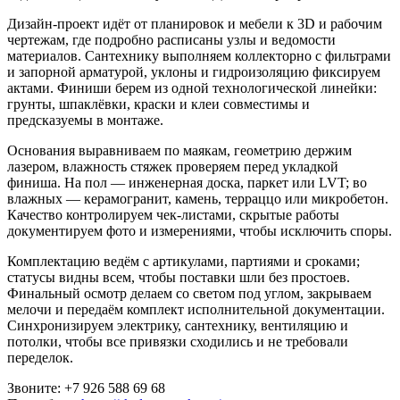
Дизайн-проект идёт от планировок и мебели к 3D и рабочим
чертежам, где подробно расписаны узлы и ведомости
материалов. Сантехнику выполняем коллекторно с фильтрами
и запорной арматурой, уклоны и гидроизоляцию фиксируем
актами. Финиши берем из одной технологической линейки:
грунты, шпаклёвки, краски и клеи совместимы и
предсказуемы в монтаже.
Основания выравниваем по маякам, геометрию держим
лазером, влажность стяжек проверяем перед укладкой
финиша. На пол — инженерная доска, паркет или LVT; во
влажных — керамогранит, камень, терраццо или микробетон.
Качество контролируем чек-листами, скрытые работы
документируем фото и измерениями, чтобы исключить споры.
Комплектацию ведём с артикулами, партиями и сроками;
статусы видны всем, чтобы поставки шли без простоев.
Финальный осмотр делаем со светом под углом, закрываем
мелочи и передаём комплект исполнительной документации.
Синхронизируем электрику, сантехнику, вентиляцию и
потолки, чтобы все привязки сходились и не требовали
переделок.
Звоните: +7 926 588 69 68