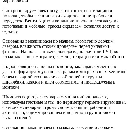
маркировкой.
Синхронизируем электрику, сантехнику, вентиляцию и
потолки, чтобы все привязки сходились и не требовали
переделок. Вентиляцию и кондиционирование согласуем с
потолками и мебелью, трассы скрываем, оставляя доступ к
сервису.
Основания выравниваем по маякам, геометрию держим
лазером, влажность стяжек проверяем перед укладкой
финиша. На пол — инженерная доска, паркет или LVT; во
влажных — керамогранит, камень, терраццо или микробетон.
Гидроизоляцию наносим послойно, закладываем ленты в
углах и формируем уклоны к трапам в мокрых зонах. Финиши
берем из одной технологической линейки: грунты,
шпаклёвки, краски и клеи совместимы и предсказуемы в
монтаже.
Шумоизоляцию делаем каркасами на виброподвесах,
используем плотные маты, по периметру герметизируем швы.
Световые сценарии строим слоями: общий, рабочий и
акцентный, с диммированием и логичной группировкой
выключателей.
Основания выравниваем по маякам, геометрию держим