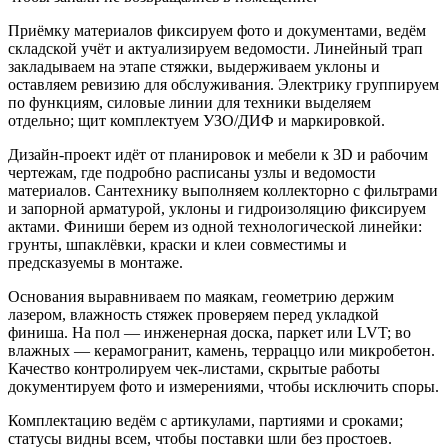
Приёмку материалов фиксируем фото и документами, ведём
складской учёт и актуализируем ведомости. Линейный трап
закладываем на этапе стяжки, выдерживаем уклоны и
оставляем ревизию для обслуживания. Электрику группируем
по функциям, силовые линии для техники выделяем
отдельно; щит комплектуем УЗО/ДИФ и маркировкой.
Дизайн-проект идёт от планировок и мебели к 3D и рабочим
чертежам, где подробно расписаны узлы и ведомости
материалов. Сантехнику выполняем коллекторно с фильтрами
и запорной арматурой, уклоны и гидроизоляцию фиксируем
актами. Финиши берем из одной технологической линейки:
грунты, шпаклёвки, краски и клеи совместимы и
предсказуемы в монтаже.
Основания выравниваем по маякам, геометрию держим
лазером, влажность стяжек проверяем перед укладкой
финиша. На пол — инженерная доска, паркет или LVT; во
влажных — керамогранит, камень, терраццо или микробетон.
Качество контролируем чек-листами, скрытые работы
документируем фото и измерениями, чтобы исключить споры.
Комплектацию ведём с артикулами, партиями и сроками;
статусы видны всем, чтобы поставки шли без простоев.