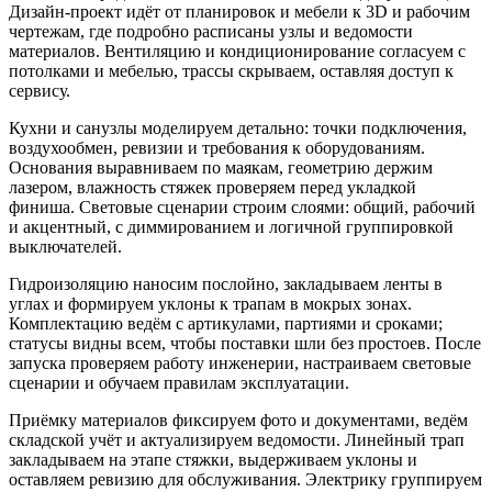
Дизайн-проект идёт от планировок и мебели к 3D и рабочим
чертежам, где подробно расписаны узлы и ведомости
материалов. Вентиляцию и кондиционирование согласуем с
потолками и мебелью, трассы скрываем, оставляя доступ к
сервису.
Кухни и санузлы моделируем детально: точки подключения,
воздухообмен, ревизии и требования к оборудованиям.
Основания выравниваем по маякам, геометрию держим
лазером, влажность стяжек проверяем перед укладкой
финиша. Световые сценарии строим слоями: общий, рабочий
и акцентный, с диммированием и логичной группировкой
выключателей.
Гидроизоляцию наносим послойно, закладываем ленты в
углах и формируем уклоны к трапам в мокрых зонах.
Комплектацию ведём с артикулами, партиями и сроками;
статусы видны всем, чтобы поставки шли без простоев. После
запуска проверяем работу инженерии, настраиваем световые
сценарии и обучаем правилам эксплуатации.
Приёмку материалов фиксируем фото и документами, ведём
складской учёт и актуализируем ведомости. Линейный трап
закладываем на этапе стяжки, выдерживаем уклоны и
оставляем ревизию для обслуживания. Электрику группируем