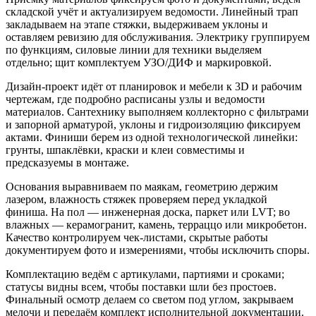
складской учёт и актуализируем ведомости. Линейный трап
закладываем на этапе стяжки, выдерживаем уклоны и
оставляем ревизию для обслуживания. Электрику группируем
по функциям, силовые линии для техники выделяем
отдельно; щит комплектуем УЗО/ДИФ и маркировкой.
Дизайн-проект идёт от планировок и мебели к 3D и рабочим
чертежам, где подробно расписаны узлы и ведомости
материалов. Сантехнику выполняем коллекторно с фильтрами
и запорной арматурой, уклоны и гидроизоляцию фиксируем
актами. Финиши берем из одной технологической линейки:
грунты, шпаклёвки, краски и клеи совместимы и
предсказуемы в монтаже.
Основания выравниваем по маякам, геометрию держим
лазером, влажность стяжек проверяем перед укладкой
финиша. На пол — инженерная доска, паркет или LVT; во
влажных — керамогранит, камень, терраццо или микробетон.
Качество контролируем чек-листами, скрытые работы
документируем фото и измерениями, чтобы исключить споры.
Комплектацию ведём с артикулами, партиями и сроками;
статусы видны всем, чтобы поставки шли без простоев.
Финальный осмотр делаем со светом под углом, закрываем
мелочи и передаём комплект исполнительной документации.