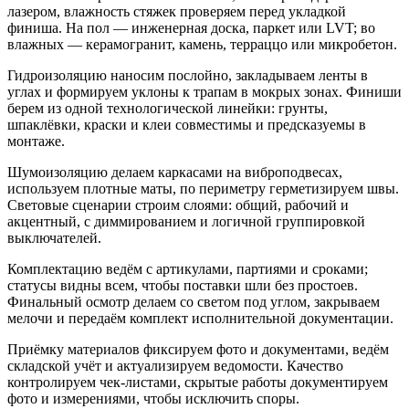
лазером, влажность стяжек проверяем перед укладкой
финиша. На пол — инженерная доска, паркет или LVT; во
влажных — керамогранит, камень, терраццо или микробетон.
Гидроизоляцию наносим послойно, закладываем ленты в
углах и формируем уклоны к трапам в мокрых зонах. Финиши
берем из одной технологической линейки: грунты,
шпаклёвки, краски и клеи совместимы и предсказуемы в
монтаже.
Шумоизоляцию делаем каркасами на виброподвесах,
используем плотные маты, по периметру герметизируем швы.
Световые сценарии строим слоями: общий, рабочий и
акцентный, с диммированием и логичной группировкой
выключателей.
Комплектацию ведём с артикулами, партиями и сроками;
статусы видны всем, чтобы поставки шли без простоев.
Финальный осмотр делаем со светом под углом, закрываем
мелочи и передаём комплект исполнительной документации.
Приёмку материалов фиксируем фото и документами, ведём
складской учёт и актуализируем ведомости. Качество
контролируем чек-листами, скрытые работы документируем
фото и измерениями, чтобы исключить споры.