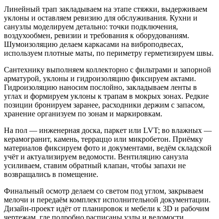
Линейный трап закладываем на этапе стяжки, выдерживаем
уклоны и оставляем ревизию для обслуживания. Кухни и
санузлы моделируем детально: точки подключения,
воздухообмен, ревизии и требования к оборудованиям.
Шумоизоляцию делаем каркасами на виброподвесах,
используем плотные маты, по периметру герметизируем швы.
Сантехнику выполняем коллекторно с фильтрами и запорной
арматурой, уклоны и гидроизоляцию фиксируем актами.
Гидроизоляцию наносим послойно, закладываем ленты в
углах и формируем уклоны к трапам в мокрых зонах. Редкие
позиции бронируем заранее, расходники держим с запасом,
хранение организуем по зонам и маркировкам.
На пол — инженерная доска, паркет или LVT; во влажных —
керамогранит, камень, терраццо или микробетон. Приёмку
материалов фиксируем фото и документами, ведём складской
учёт и актуализируем ведомости. Вентиляцию санузла
усиливаем, ставим обратный клапан, чтобы запахи не
возвращались в помещение.
Финальный осмотр делаем со светом под углом, закрываем
мелочи и передаём комплект исполнительной документации.
Дизайн-проект идёт от планировок и мебели к 3D и рабочим
чертежам, где подробно расписаны узлы и ведомости