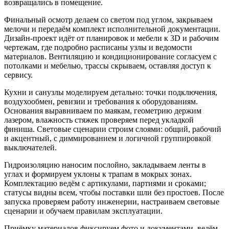
возвращались в помещение.
Финальный осмотр делаем со светом под углом, закрываем
мелочи и передаём комплект исполнительной документации.
Дизайн-проект идёт от планировок и мебели к 3D и рабочим
чертежам, где подробно расписаны узлы и ведомости
материалов. Вентиляцию и кондиционирование согласуем с
потолками и мебелью, трассы скрываем, оставляя доступ к
сервису.
Кухни и санузлы моделируем детально: точки подключения,
воздухообмен, ревизии и требования к оборудованиям.
Основания выравниваем по маякам, геометрию держим
лазером, влажность стяжек проверяем перед укладкой
финиша. Световые сценарии строим слоями: общий, рабочий
и акцентный, с диммированием и логичной группировкой
выключателей.
Гидроизоляцию наносим послойно, закладываем ленты в
углах и формируем уклоны к трапам в мокрых зонах.
Комплектацию ведём с артикулами, партиями и сроками;
статусы видны всем, чтобы поставки шли без простоев. После
запуска проверяем работу инженерии, настраиваем световые
сценарии и обучаем правилам эксплуатации.
Приёмку материалов фиксируем фото и документами, ведём