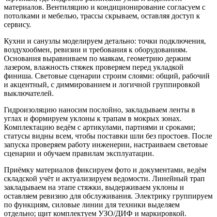
материалов. Вентиляцию и кондиционирование согласуем с
потолками и мебелью, трассы скрываем, оставляя доступ к
сервису.
Кухни и санузлы моделируем детально: точки подключения,
воздухообмен, ревизии и требования к оборудованиям.
Основания выравниваем по маякам, геометрию держим
лазером, влажность стяжек проверяем перед укладкой
финиша. Световые сценарии строим слоями: общий, рабочий
и акцентный, с диммированием и логичной группировкой
выключателей.
Гидроизоляцию наносим послойно, закладываем ленты в
углах и формируем уклоны к трапам в мокрых зонах.
Комплектацию ведём с артикулами, партиями и сроками;
статусы видны всем, чтобы поставки шли без простоев. После
запуска проверяем работу инженерии, настраиваем световые
сценарии и обучаем правилам эксплуатации.
Приёмку материалов фиксируем фото и документами, ведём
складской учёт и актуализируем ведомости. Линейный трап
закладываем на этапе стяжки, выдерживаем уклоны и
оставляем ревизию для обслуживания. Электрику группируем
по функциям, силовые линии для техники выделяем
отдельно; щит комплектуем УЗО/ДИФ и маркировкой.