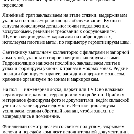
переделок.
Линейный трап закладываем на этапе стяжки, выдерживаем
уклоны и оставляем ревизию для обслуживания. Кухни и
санузлы моделируем детально: точки подключения,
воздухообмен, ревизии и требования к оборудованиям.
Шумоизоляцию делаем каркасами на виброподвесах,
используем плотные маты, по периметру герметизируем швы.
Сантехнику выполняем коллекторно с фильтрами и запорной
арматурой, уклоны и гидроизоляцию фиксируем актами.
Гидроизоляцию наносим послойно, закладываем ленты в
углах и формируем уклоны к трапам в мокрых зонах. Редкие
позиции бронируем заранее, расходники держим с запасом,
хранение организуем по зонам и маркировкам.
На пол — инженерная доска, паркет или LVT; во влажных —
керамогранит, камень, терраццо или микробетон. Приёмку
материалов фиксируем фото и документами, ведём складской
учёт и актуализируем ведомости. Вентиляцию санузла
усиливаем, ставим обратный клапан, чтобы запахи не
возвращались в помещение.
Финальный осмотр делаем со светом под углом, закрываем
мелочи и передаём комплект исполнительной документации.