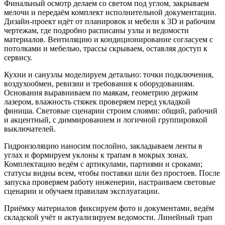
Финальный осмотр делаем со светом под углом, закрываем
мелочи и передаём комплект исполнительной документации.
Дизайн-проект идёт от планировок и мебели к 3D и рабочим
чертежам, где подробно расписаны узлы и ведомости
материалов. Вентиляцию и кондиционирование согласуем с
потолками и мебелью, трассы скрываем, оставляя доступ к
сервису.
Кухни и санузлы моделируем детально: точки подключения,
воздухообмен, ревизии и требования к оборудованиям.
Основания выравниваем по маякам, геометрию держим
лазером, влажность стяжек проверяем перед укладкой
финиша. Световые сценарии строим слоями: общий, рабочий
и акцентный, с диммированием и логичной группировкой
выключателей.
Гидроизоляцию наносим послойно, закладываем ленты в
углах и формируем уклоны к трапам в мокрых зонах.
Комплектацию ведём с артикулами, партиями и сроками;
статусы видны всем, чтобы поставки шли без простоев. После
запуска проверяем работу инженерии, настраиваем световые
сценарии и обучаем правилам эксплуатации.
Приёмку материалов фиксируем фото и документами, ведём
складской учёт и актуализируем ведомости. Линейный трап