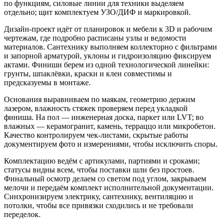
по функциям, силовые линии для техники выделяем
отдельно; щит комплектуем УЗО/ДИФ и маркировкой.
Дизайн-проект идёт от планировок и мебели к 3D и рабочим
чертежам, где подробно расписаны узлы и ведомости
материалов. Сантехнику выполняем коллекторно с фильтрами
и запорной арматурой, уклоны и гидроизоляцию фиксируем
актами. Финиши берем из одной технологической линейки:
грунты, шпаклёвки, краски и клеи совместимы и
предсказуемы в монтаже.
Основания выравниваем по маякам, геометрию держим
лазером, влажность стяжек проверяем перед укладкой
финиша. На пол — инженерная доска, паркет или LVT; во
влажных — керамогранит, камень, терраццо или микробетон.
Качество контролируем чек-листами, скрытые работы
документируем фото и измерениями, чтобы исключить споры.
Комплектацию ведём с артикулами, партиями и сроками;
статусы видны всем, чтобы поставки шли без простоев.
Финальный осмотр делаем со светом под углом, закрываем
мелочи и передаём комплект исполнительной документации.
Синхронизируем электрику, сантехнику, вентиляцию и
потолки, чтобы все привязки сходились и не требовали
переделок.