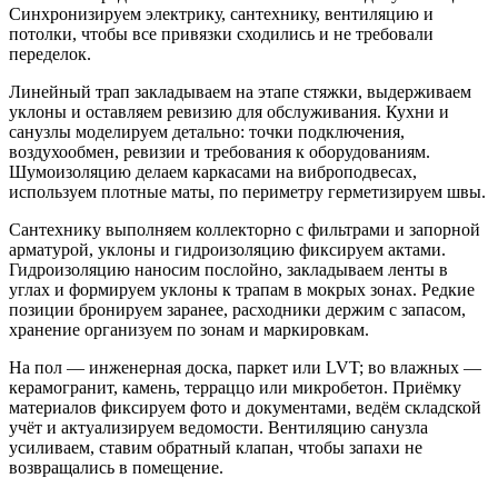
Синхронизируем электрику, сантехнику, вентиляцию и
потолки, чтобы все привязки сходились и не требовали
переделок.
Линейный трап закладываем на этапе стяжки, выдерживаем
уклоны и оставляем ревизию для обслуживания. Кухни и
санузлы моделируем детально: точки подключения,
воздухообмен, ревизии и требования к оборудованиям.
Шумоизоляцию делаем каркасами на виброподвесах,
используем плотные маты, по периметру герметизируем швы.
Сантехнику выполняем коллекторно с фильтрами и запорной
арматурой, уклоны и гидроизоляцию фиксируем актами.
Гидроизоляцию наносим послойно, закладываем ленты в
углах и формируем уклоны к трапам в мокрых зонах. Редкие
позиции бронируем заранее, расходники держим с запасом,
хранение организуем по зонам и маркировкам.
На пол — инженерная доска, паркет или LVT; во влажных —
керамогранит, камень, терраццо или микробетон. Приёмку
материалов фиксируем фото и документами, ведём складской
учёт и актуализируем ведомости. Вентиляцию санузла
усиливаем, ставим обратный клапан, чтобы запахи не
возвращались в помещение.