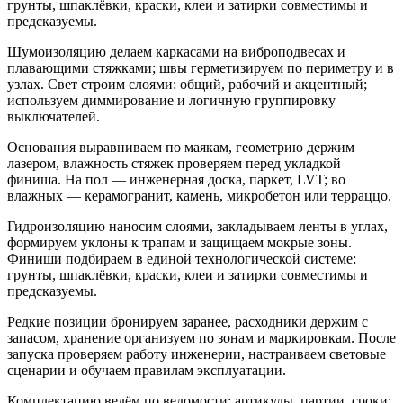
грунты, шпаклёвки, краски, клеи и затирки совместимы и
предсказуемы.
Шумоизоляцию делаем каркасами на виброподвесах и
плавающими стяжками; швы герметизируем по периметру и в
узлах. Свет строим слоями: общий, рабочий и акцентный;
используем диммирование и логичную группировку
выключателей.
Основания выравниваем по маякам, геометрию держим
лазером, влажность стяжек проверяем перед укладкой
финиша. На пол — инженерная доска, паркет, LVT; во
влажных — керамогранит, камень, микробетон или терраццо.
Гидроизоляцию наносим слоями, закладываем ленты в углах,
формируем уклоны к трапам и защищаем мокрые зоны.
Финиши подбираем в единой технологической системе:
грунты, шпаклёвки, краски, клеи и затирки совместимы и
предсказуемы.
Редкие позиции бронируем заранее, расходники держим с
запасом, хранение организуем по зонам и маркировкам. После
запуска проверяем работу инженерии, настраиваем световые
сценарии и обучаем правилам эксплуатации.
Комплектацию ведём по ведомости: артикулы, партии, сроки;