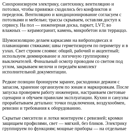
Синхронизируем электрику, сантехнику, вентиляцию и
потолки, чтобы привязки сходились без конфликтов и
переделок. Вентиляцию и кондиционирование согласуем с
потолками и мебелью; трассы скрываем, оставляя доступ к
сервису. На пол — инженерная доска, паркет, LVT; во
влажных — керамогранит, камень, микробетон или терраццо.
Шумоизоляцию делаем каркасами на виброподвесах и
плавающими стяжками; швы герметизируем по периметру и в
узлах. Свет строим слоями: общий, рабочий и акцентный;
используем диммирование и логичную группировку
выключателей. Финальный осмотр проводим со светом под
углом, закрываем мелочи и передаём комплект
исполнительной документации.
Редкие позиции бронируем заранее, расходники держим с
запасом, хранение организуем по зонам и маркировкам. После
запуска проверяем работу инженерии, настраиваем световые
сценарии и обучаем правилам эксплуатации. Кухни и санузлы
прорабатываем детально: точки подключения, воздухообмен,
ревизии и требования к оборудованию.
Скрытые смесители и лотки монтируем с ревизией; кромки
защищаем профилями, свет — мягкий, без бликов. Электрику
группируем по функциям; мощные приборы — на отдельные