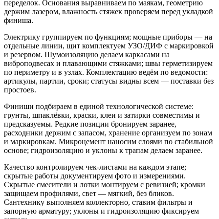
переделок. Основания выравниваем по маякам, геометрию
держим лазером, влажность стяжек проверяем перед укладкой
финиша.
Электрику группируем по функциям; мощные приборы — на
отдельные линии, щит комплектуем УЗО/ДИФ с маркировкой
и резервом. Шумоизоляцию делаем каркасами на
виброподвесах и плавающими стяжками; швы герметизируем
по периметру и в узлах. Комплектацию ведём по ведомости:
артикулы, партии, сроки; статусы видны всем — поставки без
простоев.
Финиши подбираем в единой технологической системе:
грунты, шпаклёвки, краски, клеи и затирки совместимы и
предсказуемы. Редкие позиции бронируем заранее,
расходники держим с запасом, хранение организуем по зонам
и маркировкам. Микроцемент наносим слоями по стабильной
основе; гидроизоляцию и уклоны к трапам делаем заранее.
Качество контролируем чек-листами на каждом этапе;
скрытые работы документируем фото и измерениями.
Скрытые смесители и лотки монтируем с ревизией; кромки
защищаем профилями, свет — мягкий, без бликов.
Сантехнику выполняем коллекторно, ставим фильтры и
запорную арматуру; уклоны и гидроизоляцию фиксируем