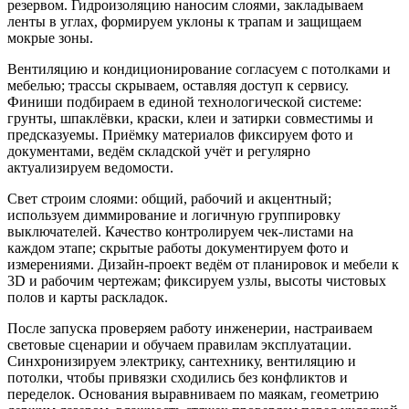
резервом. Гидроизоляцию наносим слоями, закладываем
ленты в углах, формируем уклоны к трапам и защищаем
мокрые зоны.
Вентиляцию и кондиционирование согласуем с потолками и
мебелью; трассы скрываем, оставляя доступ к сервису.
Финиши подбираем в единой технологической системе:
грунты, шпаклёвки, краски, клеи и затирки совместимы и
предсказуемы. Приёмку материалов фиксируем фото и
документами, ведём складской учёт и регулярно
актуализируем ведомости.
Свет строим слоями: общий, рабочий и акцентный;
используем диммирование и логичную группировку
выключателей. Качество контролируем чек-листами на
каждом этапе; скрытые работы документируем фото и
измерениями. Дизайн-проект ведём от планировок и мебели к
3D и рабочим чертежам; фиксируем узлы, высоты чистовых
полов и карты раскладок.
После запуска проверяем работу инженерии, настраиваем
световые сценарии и обучаем правилам эксплуатации.
Синхронизируем электрику, сантехнику, вентиляцию и
потолки, чтобы привязки сходились без конфликтов и
переделок. Основания выравниваем по маякам, геометрию