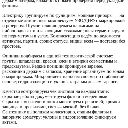
держим лазером, влажность стяжек проверяем перед укладкой
финиша.
Электрику группируем по функциям; мощные приборы — на
отдельные линии, щит комплектуем УЗО/ДИФ с маркировкой
и резервом. Шумоизоляцию делаем каркасами на
виброподвесах и плавающими стяжками; швы герметизируем
по периметру и в узлах. Комплектацию ведём по ведомости:
артикулы, партии, сроки; статусы видны всем — поставки без
простоев.
Финиши подбираем в единой технологической системе:
грунты, шпаклёвки, краски, клеи и затирки совместимы и
предсказуемы. Редкие позиции бронируем заранее,
расходники держим с запасом, хранение организуем по зонам
и маркировкам. Микроцемент наносим слоями по стабильной
основе; гидроизоляцию и уклоны к трапам делаем заранее.
Качество контролируем чек-листами на каждом этапе;
скрытые работы документируем фото и измерениями.
Скрытые смесители и лотки монтируем с ревизией; кромки
защищаем профилями, свет — мягкий, без бликов.
Сантехнику выполняем коллекторно, ставим фильтры и
запорную арматуру; уклоны и гидроизоляцию фиксируем
актами.