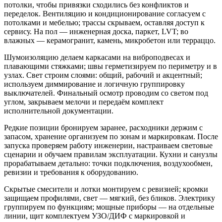
потолки, чтобы привязки сходились без конфликтов и
переделок. Вентиляцию и кондиционирование согласуем с
потолками и мебелью; трассы скрываем, оставляя доступ к
сервису. На пол — инженерная доска, паркет, LVT; во
влажных — керамогранит, камень, микробетон или терраццо.
Шумоизоляцию делаем каркасами на виброподвесах и
плавающими стяжками; швы герметизируем по периметру и в
узлах. Свет строим слоями: общий, рабочий и акцентный;
используем диммирование и логичную группировку
выключателей. Финальный осмотр проводим со светом под
углом, закрываем мелочи и передаём комплект
исполнительной документации.
Редкие позиции бронируем заранее, расходники держим с
запасом, хранение организуем по зонам и маркировкам. После
запуска проверяем работу инженерии, настраиваем световые
сценарии и обучаем правилам эксплуатации. Кухни и санузлы
прорабатываем детально: точки подключения, воздухообмен,
ревизии и требования к оборудованию.
Скрытые смесители и лотки монтируем с ревизией; кромки
защищаем профилями, свет — мягкий, без бликов. Электрику
группируем по функциям; мощные приборы — на отдельные
линии, щит комплектуем УЗО/ДИФ с маркировкой и