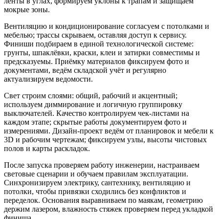
ленты в углах, формируем уклоны к трапам и защищаем
мокрые зоны.
Вентиляцию и кондиционирование согласуем с потолками и
мебелью; трассы скрываем, оставляя доступ к сервису.
Финиши подбираем в единой технологической системе:
грунты, шпаклёвки, краски, клеи и затирки совместимы и
предсказуемы. Приёмку материалов фиксируем фото и
документами, ведём складской учёт и регулярно
актуализируем ведомости.
Свет строим слоями: общий, рабочий и акцентный;
используем диммирование и логичную группировку
выключателей. Качество контролируем чек-листами на
каждом этапе; скрытые работы документируем фото и
измерениями. Дизайн-проект ведём от планировок и мебели к
3D и рабочим чертежам; фиксируем узлы, высоты чистовых
полов и карты раскладок.
После запуска проверяем работу инженерии, настраиваем
световые сценарии и обучаем правилам эксплуатации.
Синхронизируем электрику, сантехнику, вентиляцию и
потолки, чтобы привязки сходились без конфликтов и
переделок. Основания выравниваем по маякам, геометрию
держим лазером, влажность стяжек проверяем перед укладкой
финиша.