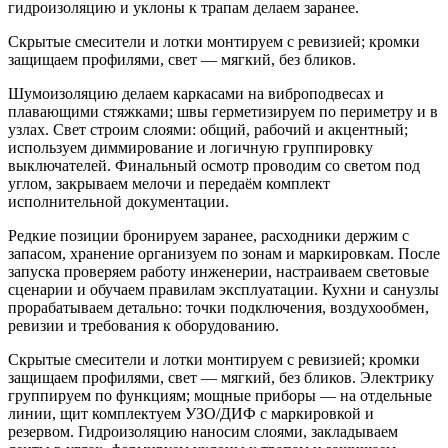
гидроизоляцию и уклоны к трапам делаем заранее.
Скрытые смесители и лотки монтируем с ревизией; кромки
защищаем профилями, свет — мягкий, без бликов.
Шумоизоляцию делаем каркасами на виброподвесах и
плавающими стяжками; швы герметизируем по периметру и в
узлах. Свет строим слоями: общий, рабочий и акцентный;
используем диммирование и логичную группировку
выключателей. Финальный осмотр проводим со светом под
углом, закрываем мелочи и передаём комплект
исполнительной документации.
Редкие позиции бронируем заранее, расходники держим с
запасом, хранение организуем по зонам и маркировкам. После
запуска проверяем работу инженерии, настраиваем световые
сценарии и обучаем правилам эксплуатации. Кухни и санузлы
прорабатываем детально: точки подключения, воздухообмен,
ревизии и требования к оборудованию.
Скрытые смесители и лотки монтируем с ревизией; кромки
защищаем профилями, свет — мягкий, без бликов. Электрику
группируем по функциям; мощные приборы — на отдельные
линии, щит комплектуем УЗО/ДИФ с маркировкой и
резервом. Гидроизоляцию наносим слоями, закладываем