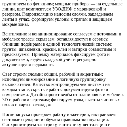
группируем по функциям; мощные приборы — на отдельные
линии, щит комплектуем УЗО/ДИФ с маркировкой и
резервом. Гидроизоляцию наносим слоями, закладываем
ленты в углах, формируем уклоны к трапам и защищаем
мокрые зоны.
Вентиляцию и кондиционирование согласуем с потолками и
мебелью; трассы скрываем, оставляя доступ к сервису.
Финиши подбираем в единой технологической системе:
грунты, шпаклёвки, краски, клеи и затирки совместимы и
предсказуемы. Приёмку материалов фиксируем фото и
документами, ведём складской учёт и регулярно
актуализируем ведомости.
Свет строим слоями: общий, рабочий и акцентный;
используем диммирование и логичную группировку
выключателей. Качество контролируем чек-листами на
каждом этапе; скрытые работы документируем фото и
измерениями. Дизайн-проект ведём от планировок и мебели к
3D и рабочим чертежам; фиксируем узлы, высоты чистовых
полов и карты раскладок.
После запуска проверяем работу инженерии, настраиваем
световые сценарии и обучаем правилам эксплуатации.
Синхронизируем электрику, сантехнику, вентиляцию и