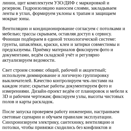
линии, щит комплектуем УЗО/ДИФ с маркировкой и
резервом. Гидроизоляцию наносим слоями, закладываем
ленты в углах, формируем уклоны к трапам и защищаем
мокрые зоны.
Вентиляцию и кондиционирование согласуем с потолками и
мебелью; трассы скрываем, оставляя доступ к сервису.
Финиши подбираем в единой технологической системе:
грунты, шпаклёвки, краски, клеи и затирки совместимы и
предсказуемы. Приёмку материалов фиксируем фото и
документами, ведём складской учёт и регулярно
актуализируем ведомости.
Свет строим слоями: общий, рабочий и акцентный;
используем диммирование и логичную группировку
выключателей. Качество контролируем чек-листами на
каждом этапе; скрытые работы документируем фото и
измерениями. Дизайн-проект ведём от планировок и мебели к
3D и рабочим чертежам; фиксируем узлы, высоты чистовых
полов и карты раскладок.
После запуска проверяем работу инженерии, настраиваем
световые сценарии и обучаем правилам эксплуатации.
Синхронизируем электрику, сантехнику, вентиляцию и
потолки, чтобы привязки сходились без конфликтов и