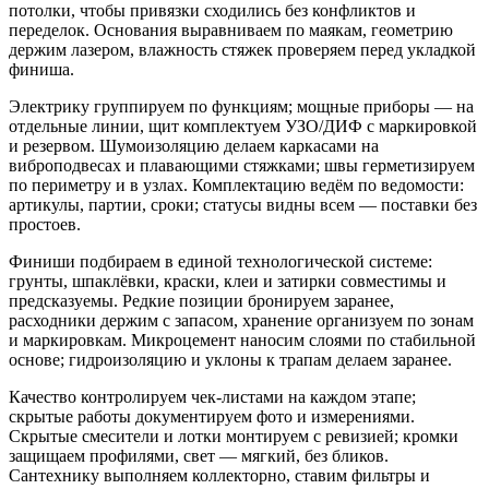
потолки, чтобы привязки сходились без конфликтов и
переделок. Основания выравниваем по маякам, геометрию
держим лазером, влажность стяжек проверяем перед укладкой
финиша.
Электрику группируем по функциям; мощные приборы — на
отдельные линии, щит комплектуем УЗО/ДИФ с маркировкой
и резервом. Шумоизоляцию делаем каркасами на
виброподвесах и плавающими стяжками; швы герметизируем
по периметру и в узлах. Комплектацию ведём по ведомости:
артикулы, партии, сроки; статусы видны всем — поставки без
простоев.
Финиши подбираем в единой технологической системе:
грунты, шпаклёвки, краски, клеи и затирки совместимы и
предсказуемы. Редкие позиции бронируем заранее,
расходники держим с запасом, хранение организуем по зонам
и маркировкам. Микроцемент наносим слоями по стабильной
основе; гидроизоляцию и уклоны к трапам делаем заранее.
Качество контролируем чек-листами на каждом этапе;
скрытые работы документируем фото и измерениями.
Скрытые смесители и лотки монтируем с ревизией; кромки
защищаем профилями, свет — мягкий, без бликов.
Сантехнику выполняем коллекторно, ставим фильтры и