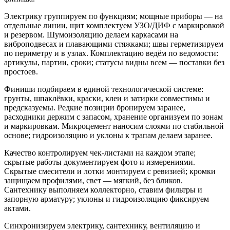
Электрику группируем по функциям; мощные приборы — на
отдельные линии, щит комплектуем УЗО/ДИФ с маркировкой
и резервом. Шумоизоляцию делаем каркасами на
виброподвесах и плавающими стяжками; швы герметизируем
по периметру и в узлах. Комплектацию ведём по ведомости:
артикулы, партии, сроки; статусы видны всем — поставки без
простоев.
Финиши подбираем в единой технологической системе:
грунты, шпаклёвки, краски, клеи и затирки совместимы и
предсказуемы. Редкие позиции бронируем заранее,
расходники держим с запасом, хранение организуем по зонам
и маркировкам. Микроцемент наносим слоями по стабильной
основе; гидроизоляцию и уклоны к трапам делаем заранее.
Качество контролируем чек-листами на каждом этапе;
скрытые работы документируем фото и измерениями.
Скрытые смесители и лотки монтируем с ревизией; кромки
защищаем профилями, свет — мягкий, без бликов.
Сантехнику выполняем коллекторно, ставим фильтры и
запорную арматуру; уклоны и гидроизоляцию фиксируем
актами.
Синхронизируем электрику, сантехнику, вентиляцию и