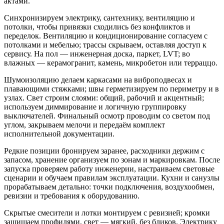
актами.
Синхронизируем электрику, сантехнику, вентиляцию и
потолки, чтобы привязки сходились без конфликтов и
переделок. Вентиляцию и кондиционирование согласуем с
потолками и мебелью; трассы скрываем, оставляя доступ к
сервису. На пол — инженерная доска, паркет, LVT; во
влажных — керамогранит, камень, микробетон или терраццо.
Шумоизоляцию делаем каркасами на виброподвесах и
плавающими стяжками; швы герметизируем по периметру и в
узлах. Свет строим слоями: общий, рабочий и акцентный;
используем диммирование и логичную группировку
выключателей. Финальный осмотр проводим со светом под
углом, закрываем мелочи и передаём комплект
исполнительной документации.
Редкие позиции бронируем заранее, расходники держим с
запасом, хранение организуем по зонам и маркировкам. После
запуска проверяем работу инженерии, настраиваем световые
сценарии и обучаем правилам эксплуатации. Кухни и санузлы
прорабатываем детально: точки подключения, воздухообмен,
ревизии и требования к оборудованию.
Скрытые смесители и лотки монтируем с ревизией; кромки
защищаем профилями, свет — мягкий, без бликов. Электрику