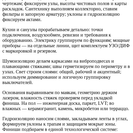
чертежам; фиксируем узлы, высоты чистовых полов и карты
раскладок. Сантехнику выполняем коллекторно, ставим
фильтры и запорную арматуру; уклоны и гидроизоляцию
фиксируем актами.
Кухни и санузлы прорабатываем детально: точки
подключения, воздухообмен, ревизии и требования к
оборудованию. Электрику группируем по функциям; мощные
приборы — на отдельные линии, щит комплектуем УЗО/ДИФ
с маркировкой и резервом.
Шумоизоляцию делаем каркасами на виброподвесах и
плавающими стяжками; швы герметизируем по периметру и в
узлах. Свет строим слоями: общий, рабочий и акцентный;
используем диммирование и логичную группировку
выключателей.
Основания выравниваем по маякам, геометрию держим
лазером, влажность стяжек проверяем перед укладкой
финиша. На пол — инженерная доска, паркет, LVT; во
влажных — керамогранит, камень, микробетон или терраццо.
Гидроизоляцию наносим слоями, закладываем ленты в углах,
формируем уклоны к трапам и защищаем мокрые зоны.
Финиши подбираем в единой технологической системе: