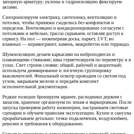
запорную арматуру; уклоны и гидроизоляцию фиксируем
актами.
Синхронизируем электрику, сантехнику, вентиляцию и
потолки, чтобы привязки сходились без конфликтов и
переделок. Вентиляцию и кондиционирование согласуем с
потолками и мебелью; трассы скрываем, оставляя доступ к
сервису. На пол — инженерная доска, паркет, LVT; во
влажных — керамогранит, камень, микробетон или терраццо.
Шумоизоляцию делаем каркасами на виброподвесах и
плавающими стяжками; швы герметизируем по периметру и в
узлах. Свет строим слоями: общий, рабочий и акцентный;
используем диммирование и логичную группировку
выключателей. Финальный осмотр проводим со светом под
углом, закрываем мелочи и передаём комплект
исполнительной документации.
Редкие позиции бронируем заранее, расходники держим с
запасом, хранение организуем по зонам и маркировкам. После
запуска проверяем работу инженерии, настраиваем световые
сценарии и обучаем правилам эксплуатации. Кухни и санузлы
прорабатываем детально: точки подключения, воздухообмен,
ревизии и требования к оборудованию.
Скрытые смесители и лотки монтируем с ревизией; кромки