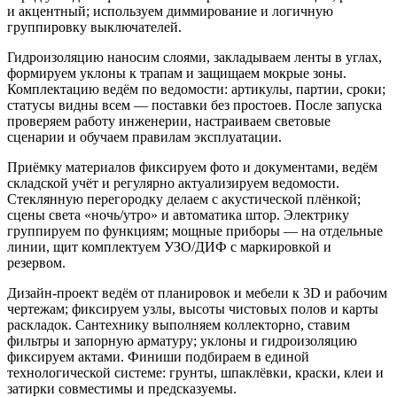
и акцентный; используем диммирование и логичную
группировку выключателей.
Гидроизоляцию наносим слоями, закладываем ленты в углах,
формируем уклоны к трапам и защищаем мокрые зоны.
Комплектацию ведём по ведомости: артикулы, партии, сроки;
статусы видны всем — поставки без простоев. После запуска
проверяем работу инженерии, настраиваем световые
сценарии и обучаем правилам эксплуатации.
Приёмку материалов фиксируем фото и документами, ведём
складской учёт и регулярно актуализируем ведомости.
Стеклянную перегородку делаем с акустической плёнкой;
сцены света «ночь/утро» и автоматика штор. Электрику
группируем по функциям; мощные приборы — на отдельные
линии, щит комплектуем УЗО/ДИФ с маркировкой и
резервом.
Дизайн‑проект ведём от планировок и мебели к 3D и рабочим
чертежам; фиксируем узлы, высоты чистовых полов и карты
раскладок. Сантехнику выполняем коллекторно, ставим
фильтры и запорную арматуру; уклоны и гидроизоляцию
фиксируем актами. Финиши подбираем в единой
технологической системе: грунты, шпаклёвки, краски, клеи и
затирки совместимы и предсказуемы.