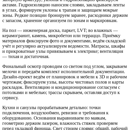
актами. Гидроизоляцию наносим слоями, закладываем ленты
в углах, формируем уклоны к трапам и защищаем мокрые
зоны. Редкие позиции бронируем заранее, расходники держим
с запасом, хранение организуем по зонам и маркировкам.
На пол — инженерная доска, паркет, LVT; во влажных —
керамогранит, камень, микробетон или терраццо. Приёмку
материалов фиксируем фото и документами, ведём складской
учёт и регулярно актуализируем ведомости. Матрасы, шкафы
и прикроватные узлы привязываем к электрике; вентиляция
— тихая и достаточная.
Финальный осмотр проводим со светом под углом, закрываем
мелочи и передаём комплект исполнительной документации.
Дизайн‑проект ведём от планировок и мебели к 3D и рабочим
чертежам; фиксируем узлы, высоты чистовых полов и карты
раскладок. Вентиляцию и кондиционирование согласуем с
потолками и мебелью; трассы скрываем, оставляя доступ к
сервису.
Кухни и санузлы прорабатываем детально: точки
подключения, воздухообмен, ревизии и требования к
оборудованию. Основания выравниваем по маякам,
геометрию держим лазером, влажность стяжек проверяем
перед укладкой финиша. Свет строим слоями: общий, рабочий