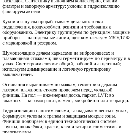
раскладок. Сантехнику выполняем коллекторно, ставим
фильтры и запорную арматуру; уклоны и гидроизоляцию
фиксируем актами.
Кухни и санузлы прорабатываем детально: точки
подключения, воздухообмен, ревизии и требования к
оборудованию. Электрику группируем по функциям; мощные
приборы — на отдельные линии, щит комплектуем УЗО/ДИФ
с маркировкой и резервом.
Шумоизоляцию делаем каркасами на виброподвесах и
плавающими стяжками; швы герметизируем по периметру и в
узлах. Свет строим слоями: общий, рабочий и акцентный;
используем диммирование и логичную группировку
выключателей.
Основания выравниваем по маякам, геометрию держим
лазером, влажность стяжек проверяем перед укладкой
финиша. На пол — инженерная доска, паркет, LVT; во
влажных — керамогранит, камень, микробетон или терраццо.
Гидроизоляцию наносим слоями, закладываем ленты в углах,
формируем уклоны к трапам и защищаем мокрые зоны.
Финиши подбираем в единой технологической системе:
грунты, шпаклёвки, краски, клеи и затирки совместимы и
предсказуемы.