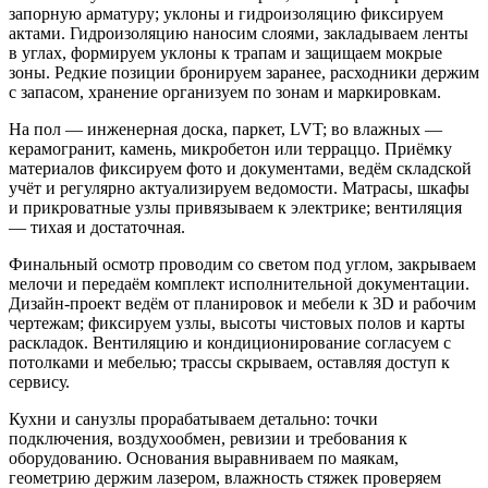
запорную арматуру; уклоны и гидроизоляцию фиксируем
актами. Гидроизоляцию наносим слоями, закладываем ленты
в углах, формируем уклоны к трапам и защищаем мокрые
зоны. Редкие позиции бронируем заранее, расходники держим
с запасом, хранение организуем по зонам и маркировкам.
На пол — инженерная доска, паркет, LVT; во влажных —
керамогранит, камень, микробетон или терраццо. Приёмку
материалов фиксируем фото и документами, ведём складской
учёт и регулярно актуализируем ведомости. Матрасы, шкафы
и прикроватные узлы привязываем к электрике; вентиляция
— тихая и достаточная.
Финальный осмотр проводим со светом под углом, закрываем
мелочи и передаём комплект исполнительной документации.
Дизайн‑проект ведём от планировок и мебели к 3D и рабочим
чертежам; фиксируем узлы, высоты чистовых полов и карты
раскладок. Вентиляцию и кондиционирование согласуем с
потолками и мебелью; трассы скрываем, оставляя доступ к
сервису.
Кухни и санузлы прорабатываем детально: точки
подключения, воздухообмен, ревизии и требования к
оборудованию. Основания выравниваем по маякам,
геометрию держим лазером, влажность стяжек проверяем