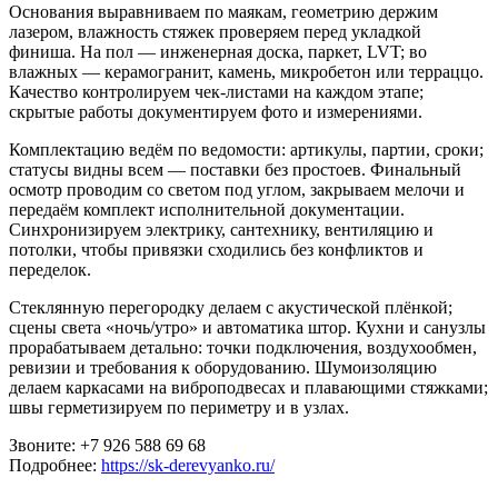
Основания выравниваем по маякам, геометрию держим
лазером, влажность стяжек проверяем перед укладкой
финиша. На пол — инженерная доска, паркет, LVT; во
влажных — керамогранит, камень, микробетон или терраццо.
Качество контролируем чек‑листами на каждом этапе;
скрытые работы документируем фото и измерениями.
Комплектацию ведём по ведомости: артикулы, партии, сроки;
статусы видны всем — поставки без простоев. Финальный
осмотр проводим со светом под углом, закрываем мелочи и
передаём комплект исполнительной документации.
Синхронизируем электрику, сантехнику, вентиляцию и
потолки, чтобы привязки сходились без конфликтов и
переделок.
Стеклянную перегородку делаем с акустической плёнкой;
сцены света «ночь/утро» и автоматика штор. Кухни и санузлы
прорабатываем детально: точки подключения, воздухообмен,
ревизии и требования к оборудованию. Шумоизоляцию
делаем каркасами на виброподвесах и плавающими стяжками;
швы герметизируем по периметру и в узлах.
Звоните: +7 926 588 69 68
Подробнее:
https://sk-derevyanko.ru/