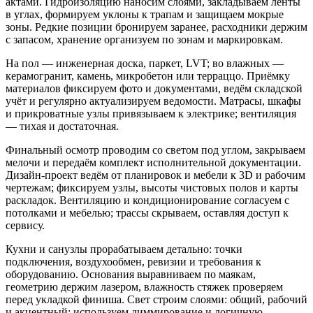
актами. Гидроизоляцию наносим слоями, закладываем ленты
в углах, формируем уклоны к трапам и защищаем мокрые
зоны. Редкие позиции бронируем заранее, расходники держим
с запасом, хранение организуем по зонам и маркировкам.
На пол — инженерная доска, паркет, LVT; во влажных —
керамогранит, камень, микробетон или терраццо. Приёмку
материалов фиксируем фото и документами, ведём складской
учёт и регулярно актуализируем ведомости. Матрасы, шкафы
и прикроватные узлы привязываем к электрике; вентиляция
— тихая и достаточная.
Финальный осмотр проводим со светом под углом, закрываем
мелочи и передаём комплект исполнительной документации.
Дизайн‑проект ведём от планировок и мебели к 3D и рабочим
чертежам; фиксируем узлы, высоты чистовых полов и карты
раскладок. Вентиляцию и кондиционирование согласуем с
потолками и мебелью; трассы скрываем, оставляя доступ к
сервису.
Кухни и санузлы прорабатываем детально: точки
подключения, воздухообмен, ревизии и требования к
оборудованию. Основания выравниваем по маякам,
геометрию держим лазером, влажность стяжек проверяем
перед укладкой финиша. Свет строим слоями: общий, рабочий
и акцентный; используем диммирование и логичную