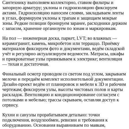
Сантехнику выполняем коллекторно, ставим фильтры и
запорную арматуру; уклоны и гидроизоляцию фиксируем
актами. Гидроизоляцию наносим слоями, закладываем ленты
в углах, формируем уклоны к трапам и защищаем мокрые
зоны. Редкие позиции бронируем заранее, расходники держим
с запасом, хранение организуем по зонам и маркировкам.
На пол — инженерная доска, паркет, LVT; во влажных —
керамогранит, камень, микробетон или терраццо. Приёмку
материалов фиксируем фото и документами, ведём складской
учёт и регулярно актуализируем ведомости. Матрасы, шкафы
и прикроватные узлы привязываем к электрике; вентиляция
— тихая и достаточная.
Финальный осмотр проводим со светом под углом, закрываем
мелочи и передаём комплект исполнительной документации.
Дизайн‑проект ведём от планировок и мебели к 3D и рабочим
чертежам; фиксируем узлы, высоты чистовых полов и карты
раскладок. Вентиляцию и кондиционирование согласуем с
потолками и мебелью; трассы скрываем, оставляя доступ к
сервису.
Кухни и санузлы прорабатываем детально: точки
подключения, воздухообмен, ревизии и требования к
оборудованию. Основания выравниваем по маякам,