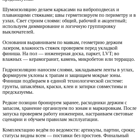
Шумоизоляцию делаем каркасами на виброподвесах и
плавающими стяжками; швы герметизируем по периметру и в
узлах. Свет строим слоями: общий, рабочий и акцентный;
используем диммирование и логичную группировку
выключателей.
Основания выравниваем по маякам, геометрию держим
лазером, влажность стяжек проверяем перед укладкой
финиша. На пол — инженерная доска, паркет, LVT; во
влажных — керамогранит, камень, микробетон или терраццо.
Гидроизоляцию наносим слоями, закладываем ленты в углах,
формируем уклоны к трапам и защищаем мокрые зоны.
Финиши подбираем в единой технологической системе:
грунты, шпаклёвки, краски, клеи и затирки совместимы и
предсказуемы.
Редкие позиции бронируем заранее, расходники держим с
запасом, хранение организуем по зонам и маркировкам. После
запуска проверяем работу инженерии, настраиваем световые
сценарии и обучаем правилам эксплуатации.
Комплектацию ведём по ведомости: артикулы, партии, сроки;
статусы видны всем — поставки без простоев. Финальный