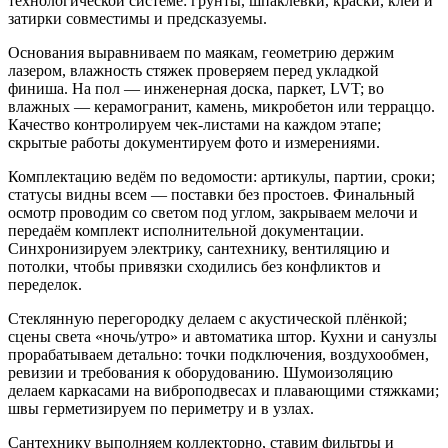
технологической системе: грунты, шпаклёвки, краски, клеи и
затирки совместимы и предсказуемы.
Основания выравниваем по маякам, геометрию держим
лазером, влажность стяжек проверяем перед укладкой
финиша. На пол — инженерная доска, паркет, LVT; во
влажных — керамогранит, камень, микробетон или терраццо.
Качество контролируем чек‑листами на каждом этапе;
скрытые работы документируем фото и измерениями.
Комплектацию ведём по ведомости: артикулы, партии, сроки;
статусы видны всем — поставки без простоев. Финальный
осмотр проводим со светом под углом, закрываем мелочи и
передаём комплект исполнительной документации.
Синхронизируем электрику, сантехнику, вентиляцию и
потолки, чтобы привязки сходились без конфликтов и
переделок.
Стеклянную перегородку делаем с акустической плёнкой;
сцены света «ночь/утро» и автоматика штор. Кухни и санузлы
прорабатываем детально: точки подключения, воздухообмен,
ревизии и требования к оборудованию. Шумоизоляцию
делаем каркасами на виброподвесах и плавающими стяжками;
швы герметизируем по периметру и в узлах.
Сантехнику выполняем коллекторно, ставим фильтры и