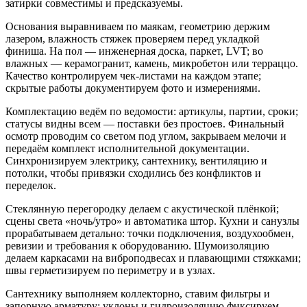
затирки совместимы и предсказуемы.
Основания выравниваем по маякам, геометрию держим
лазером, влажность стяжек проверяем перед укладкой
финиша. На пол — инженерная доска, паркет, LVT; во
влажных — керамогранит, камень, микробетон или терраццо.
Качество контролируем чек‑листами на каждом этапе;
скрытые работы документируем фото и измерениями.
Комплектацию ведём по ведомости: артикулы, партии, сроки;
статусы видны всем — поставки без простоев. Финальный
осмотр проводим со светом под углом, закрываем мелочи и
передаём комплект исполнительной документации.
Синхронизируем электрику, сантехнику, вентиляцию и
потолки, чтобы привязки сходились без конфликтов и
переделок.
Стеклянную перегородку делаем с акустической плёнкой;
сцены света «ночь/утро» и автоматика штор. Кухни и санузлы
прорабатываем детально: точки подключения, воздухообмен,
ревизии и требования к оборудованию. Шумоизоляцию
делаем каркасами на виброподвесах и плавающими стяжками;
швы герметизируем по периметру и в узлах.
Сантехнику выполняем коллекторно, ставим фильтры и
запорную арматуру; уклоны и гидроизоляцию фиксируем