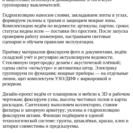
группировку выключателей.
Гидроизоляцию наносим слоями, закладываем ленты в углах,
формируем уклоны к трапам и защищаем мокрые зоны.
Комплектацию ведём по ведомости: артикулы, партии, сроки;
статусы видны всем — поставки без простоев. После запуска
проверяем работу инженерии, настраиваем световые
сценарии и обучаем правилам эксплуатации.
Приёмку материалов фиксируем фото и документами, ведём
складской учёт и регулярно актуализируем ведомости.
Стеклянную перегородку делаем с акустической плёнкой;
сцены света «ночь/утро» и автоматика штор. Электрику
группируем по функциям; мощные приборы — на отдельные
линии, щит комплектуем УЗО/ДИФ с маркировкой и
резервом.
Дизайн‑проект ведём от планировок и мебели к 3D и рабочим
чертежам; фиксируем узлы, высоты чистовых полов и карты
раскладок. Сантехнику выполняем коллекторно, ставим
фильтры и запорную арматуру; уклоны и гидроизоляцию
фиксируем актами. Финиши подбираем в единой
технологической системе: грунты, шпаклёвки, краски, клеи и
затирки совместимы и предсказуемы.