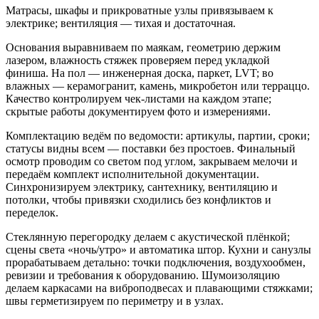
Матрасы, шкафы и прикроватные узлы привязываем к
электрике; вентиляция — тихая и достаточная.
Основания выравниваем по маякам, геометрию держим
лазером, влажность стяжек проверяем перед укладкой
финиша. На пол — инженерная доска, паркет, LVT; во
влажных — керамогранит, камень, микробетон или терраццо.
Качество контролируем чек‑листами на каждом этапе;
скрытые работы документируем фото и измерениями.
Комплектацию ведём по ведомости: артикулы, партии, сроки;
статусы видны всем — поставки без простоев. Финальный
осмотр проводим со светом под углом, закрываем мелочи и
передаём комплект исполнительной документации.
Синхронизируем электрику, сантехнику, вентиляцию и
потолки, чтобы привязки сходились без конфликтов и
переделок.
Стеклянную перегородку делаем с акустической плёнкой;
сцены света «ночь/утро» и автоматика штор. Кухни и санузлы
прорабатываем детально: точки подключения, воздухообмен,
ревизии и требования к оборудованию. Шумоизоляцию
делаем каркасами на виброподвесах и плавающими стяжками;
швы герметизируем по периметру и в узлах.