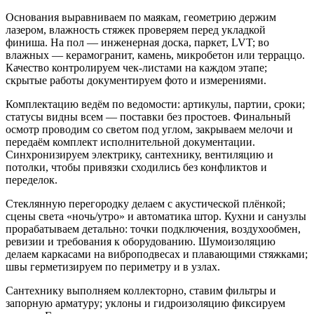
Основания выравниваем по маякам, геометрию держим
лазером, влажность стяжек проверяем перед укладкой
финиша. На пол — инженерная доска, паркет, LVT; во
влажных — керамогранит, камень, микробетон или терраццо.
Качество контролируем чек‑листами на каждом этапе;
скрытые работы документируем фото и измерениями.
Комплектацию ведём по ведомости: артикулы, партии, сроки;
статусы видны всем — поставки без простоев. Финальный
осмотр проводим со светом под углом, закрываем мелочи и
передаём комплект исполнительной документации.
Синхронизируем электрику, сантехнику, вентиляцию и
потолки, чтобы привязки сходились без конфликтов и
переделок.
Стеклянную перегородку делаем с акустической плёнкой;
сцены света «ночь/утро» и автоматика штор. Кухни и санузлы
прорабатываем детально: точки подключения, воздухообмен,
ревизии и требования к оборудованию. Шумоизоляцию
делаем каркасами на виброподвесах и плавающими стяжками;
швы герметизируем по периметру и в узлах.
Сантехнику выполняем коллекторно, ставим фильтры и
запорную арматуру; уклоны и гидроизоляцию фиксируем