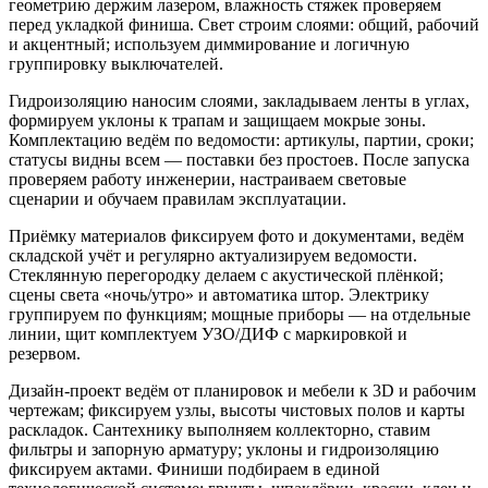
геометрию держим лазером, влажность стяжек проверяем
перед укладкой финиша. Свет строим слоями: общий, рабочий
и акцентный; используем диммирование и логичную
группировку выключателей.
Гидроизоляцию наносим слоями, закладываем ленты в углах,
формируем уклоны к трапам и защищаем мокрые зоны.
Комплектацию ведём по ведомости: артикулы, партии, сроки;
статусы видны всем — поставки без простоев. После запуска
проверяем работу инженерии, настраиваем световые
сценарии и обучаем правилам эксплуатации.
Приёмку материалов фиксируем фото и документами, ведём
складской учёт и регулярно актуализируем ведомости.
Стеклянную перегородку делаем с акустической плёнкой;
сцены света «ночь/утро» и автоматика штор. Электрику
группируем по функциям; мощные приборы — на отдельные
линии, щит комплектуем УЗО/ДИФ с маркировкой и
резервом.
Дизайн‑проект ведём от планировок и мебели к 3D и рабочим
чертежам; фиксируем узлы, высоты чистовых полов и карты
раскладок. Сантехнику выполняем коллекторно, ставим
фильтры и запорную арматуру; уклоны и гидроизоляцию
фиксируем актами. Финиши подбираем в единой