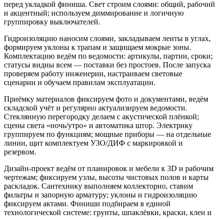
перед укладкой финиша. Свет строим слоями: общий, рабочий
и акцентный; используем диммирование и логичную
группировку выключателей.
Гидроизоляцию наносим слоями, закладываем ленты в углах,
формируем уклоны к трапам и защищаем мокрые зоны.
Комплектацию ведём по ведомости: артикулы, партии, сроки;
статусы видны всем — поставки без простоев. После запуска
проверяем работу инженерии, настраиваем световые
сценарии и обучаем правилам эксплуатации.
Приёмку материалов фиксируем фото и документами, ведём
складской учёт и регулярно актуализируем ведомости.
Стеклянную перегородку делаем с акустической плёнкой;
сцены света «ночь/утро» и автоматика штор. Электрику
группируем по функциям; мощные приборы — на отдельные
линии, щит комплектуем УЗО/ДИФ с маркировкой и
резервом.
Дизайн‑проект ведём от планировок и мебели к 3D и рабочим
чертежам; фиксируем узлы, высоты чистовых полов и карты
раскладок. Сантехнику выполняем коллекторно, ставим
фильтры и запорную арматуру; уклоны и гидроизоляцию
фиксируем актами. Финиши подбираем в единой
технологической системе: грунты, шпаклёвки, краски, клеи и